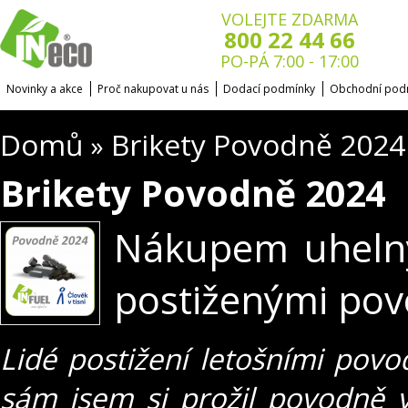
VOLEJTE ZDARMA
800 22 44 66
PO-PÁ 7:00 - 17:00
Novinky a akce
Proč nakupovat u nás
Dodací podmínky
Obchodní pod
Domů
Brikety Povodně 2024
»
Brikety Povodně 2024
Nákupem uhelnýc
postiženými povo
Lidé postižení letošními povo
sám jsem si prožil povodně 