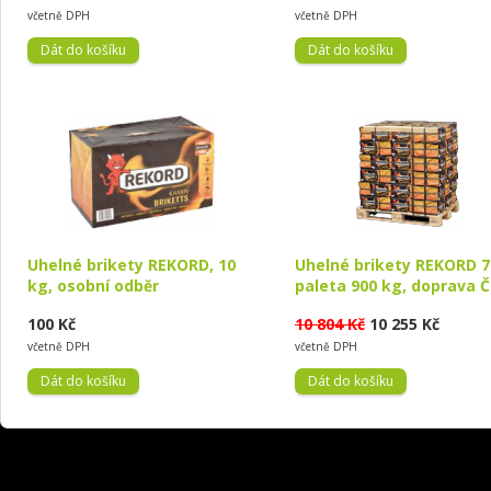
včetně DPH
včetně DPH
Uhelné brikety REKORD, 10
Uhelné brikety REKORD 7
kg, osobní odběr
paleta 900 kg, doprava 
100 Kč
10 804 Kč
10 255 Kč
včetně DPH
včetně DPH