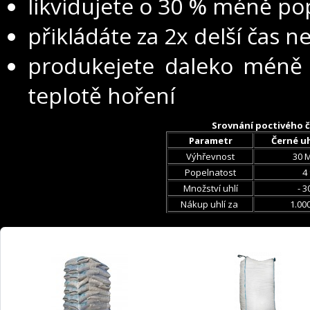
likvidujete o 30 % méně po
přikládáte za 2x delší čas 
produkejete daleko méně e
teplotě hoření
Srovnání poctivého č
Parametr
Černé uh
Výhřevnost
30 M
Popelnatost
4
Množství uhlí
- 3
Nákup uhlí za
1.000