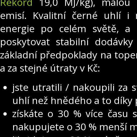
Rekord
19,0 MJ/kg), malou p
emisí.
Kvalitní černé uhlí i
energie po celém světě, a 
poskytovat stabilní dodávky
základní předpoklady na tope
a za stejné útraty v Kč:
jste utratili / nakoupili 
uhlí než hnědého a to díky 
získáte o 30 % více času s
nakupujete o 30 % menší mn