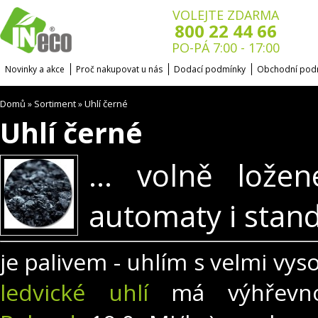
VOLEJTE ZDARMA
800 22 44 66
PO-PÁ 7:00 - 17:00
Novinky a akce
Proč nakupovat u nás
Dodací podmínky
Obchodní pod
Domů
Sortiment
Uhlí černé
»
»
Uhlí černé
... volně lože
automaty i stand
je palivem - uhlím s velmi vys
ledvické uhlí
má výhřevno