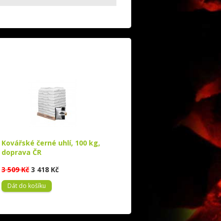
Kovářské černé uhlí, 100 kg,
doprava ČR
3 509 Kč
3 418 Kč
Dát do košíku