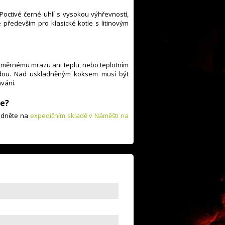
octivé černé uhlí s vysokou výhřevností,
ředevším pro klasické kotle s litinovým
měrnému mrazu ani teplu, nebo teplotním
dou. Nad uskladněným koksem musí být
ávání.
e?
vedněte na
expedičním skladě v Náměšti na