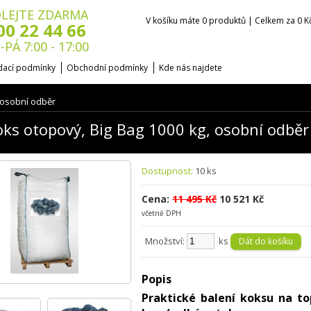
LEJTE ZDARMA
V košíku máte 0 produktů | Celkem za 0 K
00 22 44 66
-PÁ 7:00 - 17:00
ací podmínky
Obchodní podmínky
Kde nás najdete
 osobní odběr
ks otopový, Big Bag 1000 kg, osobní odběr
Dostupnost:
10 ks
Cena:
11 495 Kč
10 521 Kč
včetně DPH
Množství:
ks
Popis
Praktické balení koksu na to