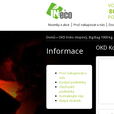
VO
8
PO
Novinky a akce
Proč nakupovat u nás
Dod
Domů
OKD Koks otopový, Big Bag 1000 kg,
»
OKD Ko
Informace
Proč nakupovat u
nás
Dodací podmínky
Obchodní
podmínky
Kontaktujte nás
Mapa stránek