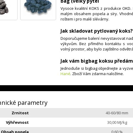
bag (velký pytel
Vysoce kvalitní KOKS z produkce OKD. P
malým obsahem popela a síry. Vhodné p
roštem i pro malé slévárny.
Jak skladovat pytlovaný koks?
Doporučujeme balení nevystavovat nad
výkyvům. Bez přímého kontaktu s vo
volný prostor, aby bylo zajištěno odvětr
Jak vám bigbag koksu předám
Jednoduše si bigbag objednejte a vyz
Hané
. Zboží Vám zdarma naložíme.
hnické parametry
Zrnitost
40-60/80 mm
Výhřevnost
30,00 MJ/kg
Obsah popela
0,60 %