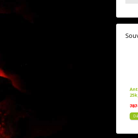
Souv
Ant
25k
787
Dá