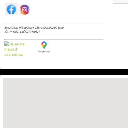
Bit420 s.r.o.,
Příkop 843/4, Zábrdovice, 602 00 Brno
IČ: 17440521 DIČ:CZ
17440521