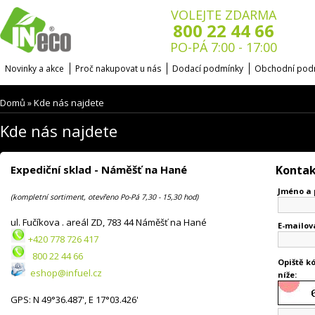
VOLEJTE ZDARMA
800 22 44 66
PO-PÁ 7:00 - 17:00
Novinky a akce
Proč nakupovat u nás
Dodací podmínky
Obchodní pod
Domů
Kde nás najdete
»
Kde nás najdete
Expediční sklad - Náměšť na Hané
Kontak
Jméno a 
(kompletní sortiment, otevřeno Po-Pá 7,30 - 15,30 hod)
ul. Fučíkova . areál ZD, 783 44 Náměšť na Hané
E-mailov
+420 778 726 417
800 22 44 66
Opiště k
eshop@infuel.cz
níže:
GPS: N 49°36.487', E 17°03.426'