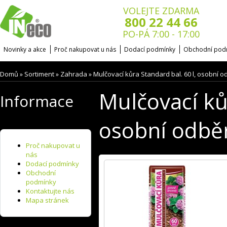
VOLEJTE ZDARMA
800 22 44 66
PO-PÁ 7:00 - 17:00
Novinky a akce
Proč nakupovat u nás
Dodací podmínky
Obchodní pod
Domů
Sortiment
Zahrada
Mulčovací kůra Standard bal. 60 l, osobní o
»
»
»
Mulčovací ků
Informace
osobní odbě
Proč nakupovat u
nás
Dodací podmínky
Obchodní
podmínky
Kontaktujte nás
Mapa stránek