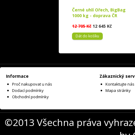
Černé uhlí Ořech, BigBag
1000 kg - doprava ČR
12 705 Kč
12 645 Kč
Dát do košíku
Informace
Zákaznický serv
Proč nakupovat u nás
Kontaktujte nás
Dodací podmínky
Mapa stránky
Obchodní podmínky
©2013 Všechna práva vyhraz