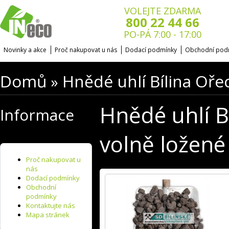
VOLEJTE ZDARMA
800 22 44 66
PO-PÁ 7:00 - 17:00
Novinky a akce
Proč nakupovat u nás
Dodací podmínky
Obchodní pod
Domů
Hnědé uhlí Bílina Ořec
»
Hnědé uhlí Bí
Informace
volně ložené
Proč nakupovat u
nás
Dodací podmínky
Obchodní
podmínky
Kontaktujte nás
Mapa stránek