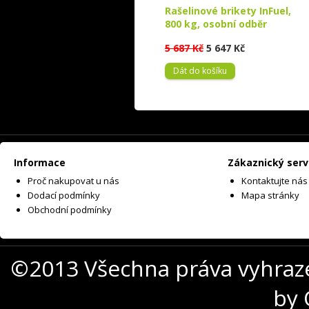
Rašelinové brikety InFuel,
800 kg, osobní odběr
5 687 Kč
5 647 Kč
Dát do košíku
Informace
Zákaznický serv
Proč nakupovat u nás
Kontaktujte nás
Dodací podmínky
Mapa stránky
Obchodní podmínky
©2013 Všechna práva vyhraz
by 