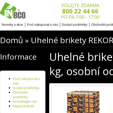
VOLEJTE ZDARMA
800 22 44 66
PO-PÁ 7:00 - 17:00
Novinky a akce
Proč nakupovat u nás
Dodací podmínky
Obchodní pod
Domů
Uhelné brikety REKORD
»
Uhelné brike
Informace
kg, osobní o
Proč nakupovat u
nás
Dodací podmínky
Obchodní
podmínky
Kontaktujte nás
Mapa stránek