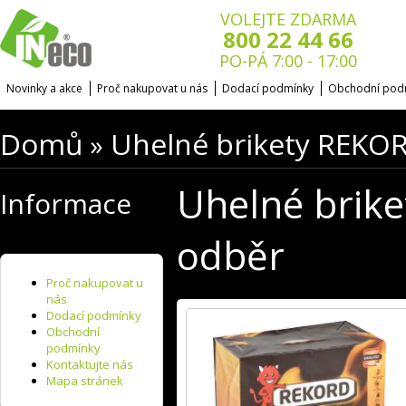
VOLEJTE ZDARMA
800 22 44 66
PO-PÁ 7:00 - 17:00
Novinky a akce
Proč nakupovat u nás
Dodací podmínky
Obchodní pod
Domů
Uhelné brikety REKOR
»
Uhelné brike
Informace
odběr
Proč nakupovat u
nás
Dodací podmínky
Obchodní
podmínky
Kontaktujte nás
Mapa stránek