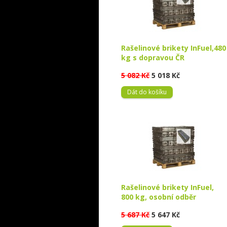
Rašelinové brikety InFuel,480
kg s dopravou ČR
5 082 Kč
5 018 Kč
Dát do košíku
Rašelinové brikety InFuel,
800 kg, osobní odběr
5 687 Kč
5 647 Kč