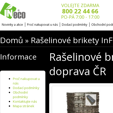
VOLEJTE ZDARMA
800 22 44 66
PO-PÁ 7:00 - 17:00
Novinky a akce
Proč nakupovat u nás
Dodací podmínky
Obchodní pod
Domů
Rašelinové brikety In
»
Rašelinové br
Informace
doprava ČR
Proč nakupovat u
nás
Dodací podmínky
Obchodní
podmínky
Kontaktujte nás
Mapa stránek