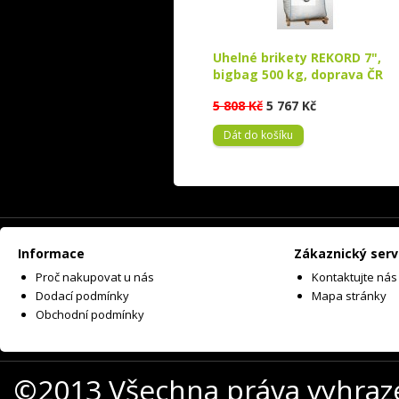
Uhelné brikety REKORD 7",
bigbag 500 kg, doprava ČR
5 808 Kč
5 767 Kč
Dát do košíku
Informace
Zákaznický serv
Proč nakupovat u nás
Kontaktujte nás
Dodací podmínky
Mapa stránky
Obchodní podmínky
©2013 Všechna práva vyhraz