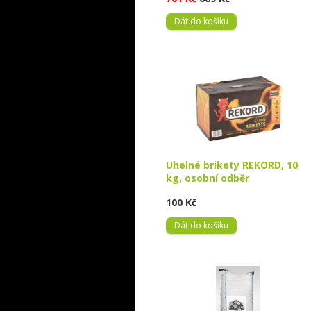
Dát do košíku
Uhelné brikety REKORD, 10
kg, osobní odběr
100 Kč
Dát do košíku