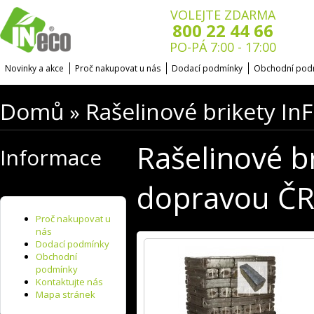
VOLEJTE ZDARMA
800 22 44 66
PO-PÁ 7:00 - 17:00
Novinky a akce
Proč nakupovat u nás
Dodací podmínky
Obchodní pod
Domů
Rašelinové brikety In
»
Rašelinové br
Informace
dopravou Č
Proč nakupovat u
nás
Dodací podmínky
Obchodní
podmínky
Kontaktujte nás
Mapa stránek