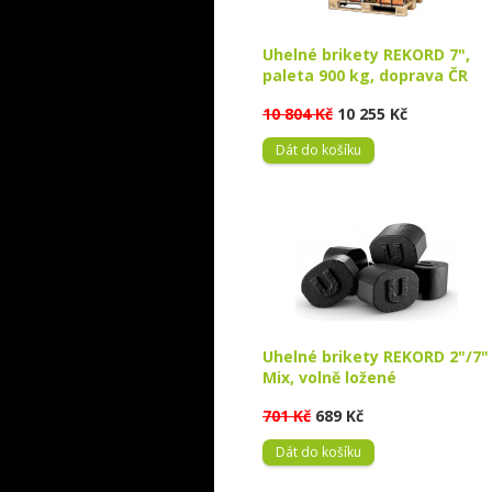
Uhelné brikety REKORD 7",
paleta 900 kg, doprava ČR
10 804 Kč
10 255 Kč
Dát do košíku
Uhelné brikety REKORD 2"/7"
Mix, volně ložené
701 Kč
689 Kč
Dát do košíku