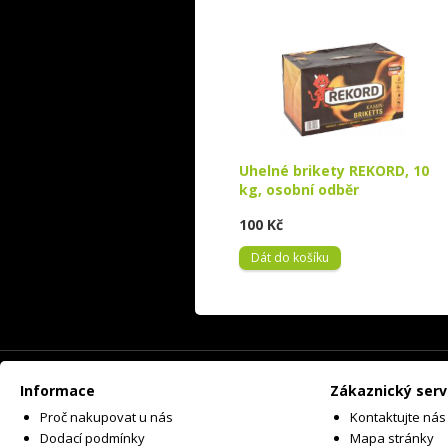
Uhelné brikety REKORD, 10
kg, osobní odběr
100 Kč
Dát do košíku
Informace
Zákaznický serv
Proč nakupovat u nás
Kontaktujte nás
Dodací podmínky
Mapa stránky