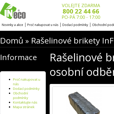
VOLEJTE ZDARMA
800 22 44 66
PO-PÁ 7:00 - 17:00
Novinky a akce
Proč nakupovat u nás
Dodací podmínky
Obchodní pod
Domů
Rašelinové brikety InF
»
Rašelinové br
Informace
osobní odbě
Proč nakupovat u
nás
Dodací podmínky
Obchodní
podmínky
Kontaktujte nás
Mapa stránek