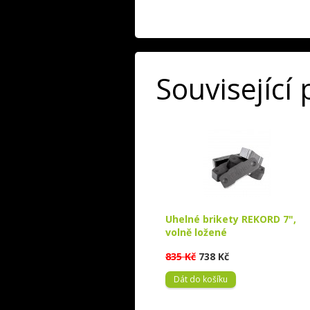
Související
Uhelné brikety REKORD 7",
volně ložené
835 Kč
738 Kč
Dát do košíku