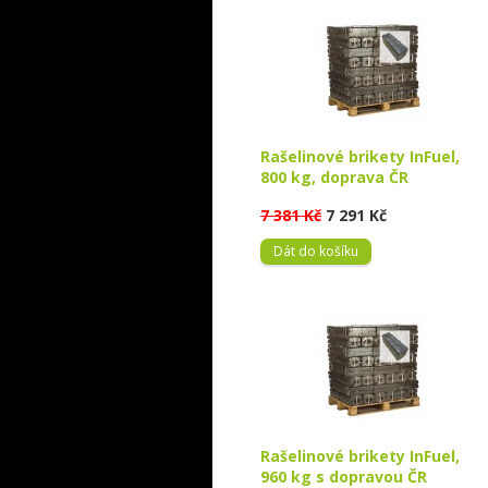
Rašelinové brikety InFuel,
800 kg, doprava ČR
7 381 Kč
7 291 Kč
Dát do košíku
Rašelinové brikety InFuel,
960 kg s dopravou ČR