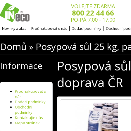
VOLEJTE ZDARMA
800 22 44 66
PO-PÁ 7:00 - 17:00
Novinky a akce
Proč nakupovat u nás
Dodací podmínky
Obchodní pod
Domů
Posypová sůl 25 kg, p
»
Posypová sůl
Informace
doprava ČR
Proč nakupovat u
nás
Dodací podmínky
Obchodní
podmínky
Kontaktujte nás
Mapa stránek