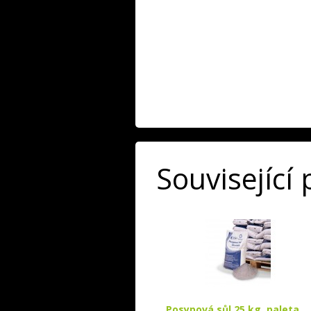
Související
Posypová sůl 25 kg, paleta