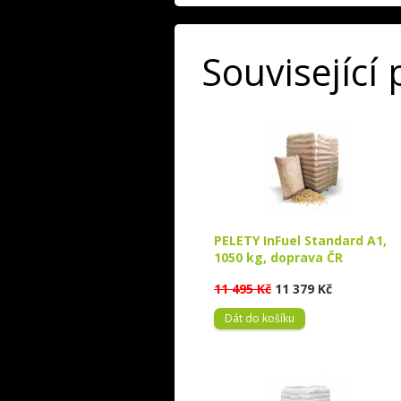
Související
PELETY InFuel Standard A1,
1050 kg, doprava ČR
11 495 Kč
11 379 Kč
Dát do košíku