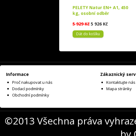
PELETY Natur EN+ A1, 450
kg, osobní odběr
5 929 Kč
5 926 Kč
Dát do košíku
Informace
Zákaznický serv
Proč nakupovat u nás
Kontaktujte nás
Dodací podmínky
Mapa stránky
Obchodní podmínky
©2013 Všechna práva vyhraz
by 