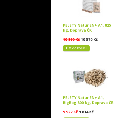
PELETY Natur EN+ A1, 825
kg, Doprava ČR
10 890 Kč
10 570 Kč
Dát do košíku
PELETY Natur EN+ A1,
BigBag 800 kg, Doprava ČR
9 922 Kč
9 834 Kč