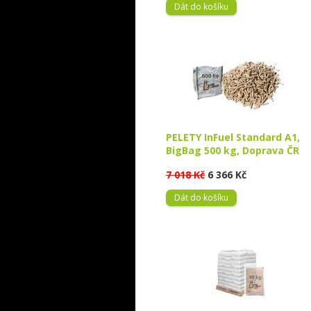
Dát do košíku
PELETY InFuel Standard A1,
BigBag 500 kg, Doprava ČR
7 018 Kč
6 366 Kč
Dát do košíku