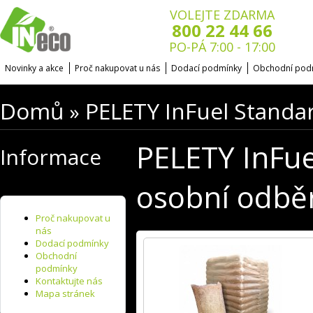
VOLEJTE ZDARMA
800 22 44 66
PO-PÁ 7:00 - 17:00
Novinky a akce
Proč nakupovat u nás
Dodací podmínky
Obchodní pod
Domů
PELETY InFuel Standar
»
PELETY InFue
Informace
osobní odbě
Proč nakupovat u
nás
Dodací podmínky
Obchodní
podmínky
Kontaktujte nás
Mapa stránek