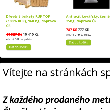
Dřevěné brikety RUF TOP
Antracit kovářský, černé
(100% BUK), 960 kg, doprava
25kg, doprava ČR
ČR
787 Kč
777 Kč
10 527 Kč
10 410 Kč
včetně DPH za paletu
včetně DPH za paletu
Vítejte na stránkách s
Z každého prodaného metr