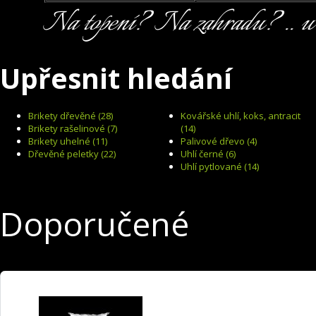
Na topení? Na zahradu? .. u n
Upřesnit hledání
Brikety dřevěné (28)
Kovářské uhlí, koks, antracit
Brikety rašelinové (7)
(14)
Brikety uhelné (11)
Palivové dřevo (4)
Dřevěné peletky (22)
Uhlí černé (6)
Uhlí pytlované (14)
Doporučené