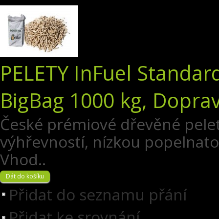
PELETY InFuel Standard
BigBag 1000 kg, Dopra
České prémiové dřevěné pelet
výhřevností, nízkou popelnatos
Vhod..
Přidat do seznamu přání
Přidat ke srovnání