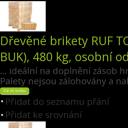
Dřevěné brikety RUF T
BUK), 480 kg, osobní o
... ideální na doplnění zásob 
Palety nejsou zálohovány a na
Přidat do seznamu přání
Přidat ke srovnání