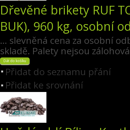
Dřevěné brikety RUF T
BUK), 960 kg, osobní o
... slevněná cena za osobní o
skladě. Palety nejsou zálohová
Přidat do seznamu přání
Přidat ke srovnání