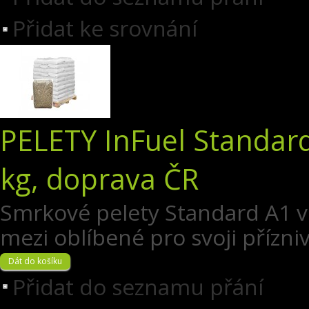
Přidat ke srovnání
PELETY InFuel Standard
kg, doprava ČR
​Smrkové pelety Standard A1 v 
mezi oblíbené pro svoji přízni
Přidat do seznamu přání