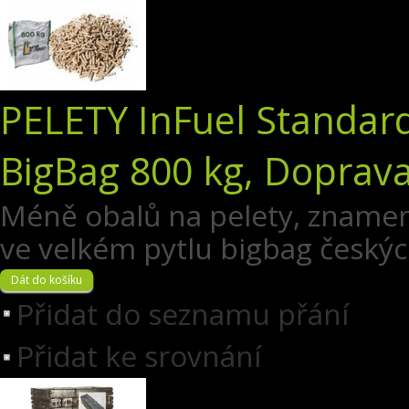
PELETY InFuel Standard
BigBag 800 kg, Doprav
Méně obalů na pelety, znamen
ve velkém pytlu bigbag český
Přidat do seznamu přání
Přidat ke srovnání