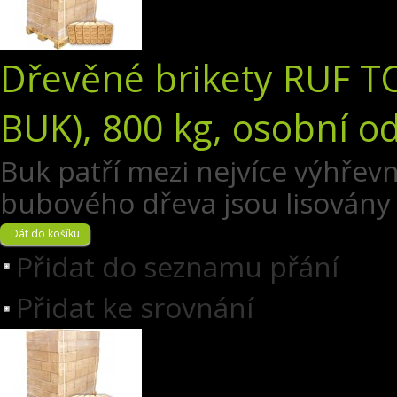
Dřevěné brikety RUF T
BUK), 800 kg, osobní o
Buk patří mezi nejvíce výhřevn
bubového dřeva jsou lisovány z
Přidat do seznamu přání
Přidat ke srovnání