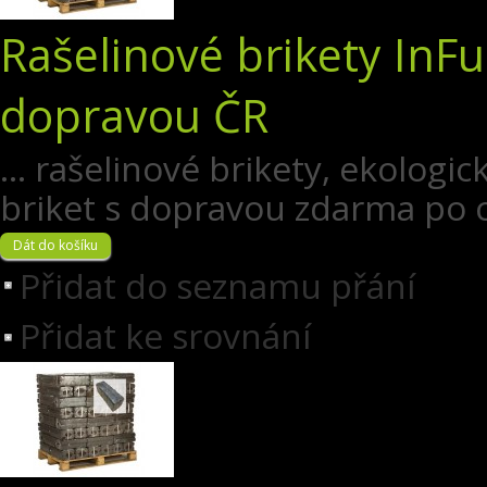
Rašelinové brikety InFu
dopravou ČR
... rašelinové brikety, ekologi
briket s dopravou zdarma po ce
Přidat do seznamu přání
Přidat ke srovnání