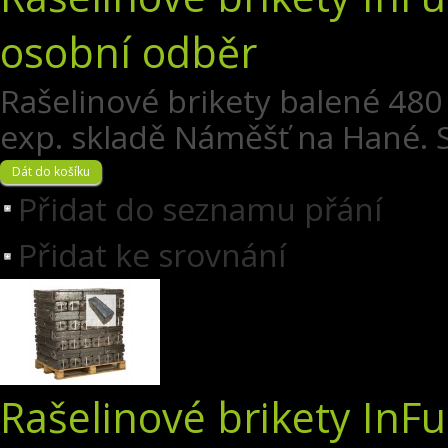
osobní odběr
Rašelinové brikety balené 480
exp. skladě Náměšť na Hané. S
Přidat do seznamu přání
Přidat ke srovnání
Rašelinové brikety InFu