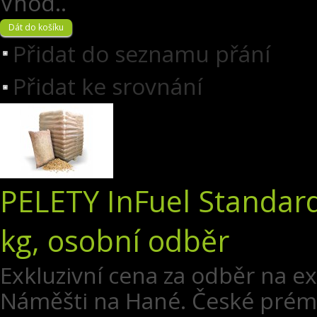
Vhod..
Přidat do seznamu přání
Přidat ke srovnání
PELETY InFuel Standard
kg, osobní odběr
Exkluzivní cena za odběr na e
Náměšti na Hané. České prémi