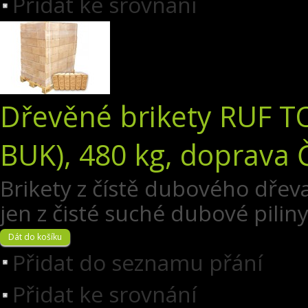
Přidat ke srovnání
Dřevěné brikety RUF T
BUK), 480 kg, doprava 
Brikety z čístě dubového dřeva
jen z čisté suché dubové pilin
Přidat do seznamu přání
Přidat ke srovnání