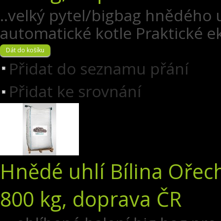
..velký pytel/bigbag hnědého u
automatické kotle Praktické e
Přidat do seznamu přání
Přidat ke srovnání
Hnědé uhlí Bílina Ořec
800 kg, doprava ČR