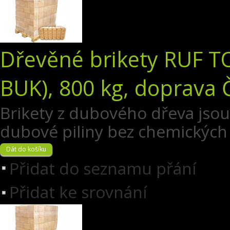
Dřevěné brikety RUF T
BUK), 800 kg, doprava 
Brikety z dubového dřeva jsou 
dubové piliny bez chemických 
Přidat do seznamu přání
Přidat ke srovnání