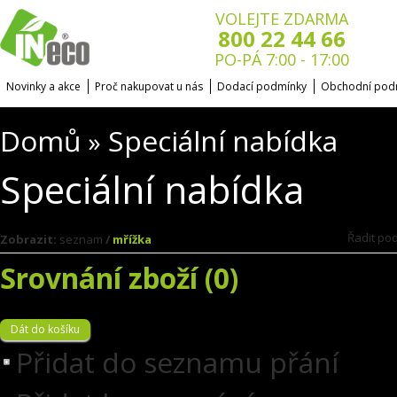
VOLEJTE ZDARMA
800 22 44 66
PO-PÁ 7:00 - 17:00
Novinky a akce
Proč nakupovat u nás
Dodací podmínky
Obchodní pod
Domů
Speciální nabídka
»
Speciální nabídka
Řadit po
Zobrazit:
seznam
/
mřížka
Srovnání zboží (0)
Přidat do seznamu přání