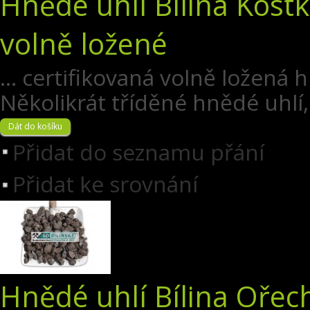
Hnědé uhlí Bílina Kostk
volně ložené
... certifikovaná volně ložená
Několikrát tříděné hnědé uhlí,
Přidat do seznamu přání
Přidat ke srovnání
Hnědé uhlí Bílina Ořech