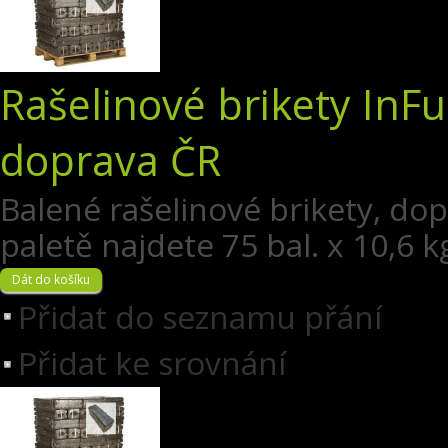
Rašelinové brikety InFu
doprava ČR
Balené rašelinové brikety, do
paletě najdete 75 bal. x 10,6 kg
Přidat do seznamu přání
Přidat ke srovnání