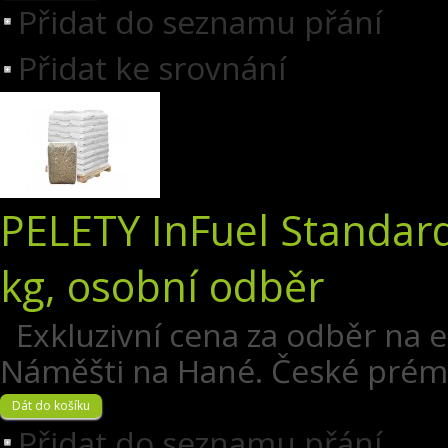
Přidat do seznamu přání
Přidat ke srovnání
PELETY InFuel Standard
kg, osobní odběr
Exkluzivní cena za odběr na 
Náměšti na Hané. České prém
Přidat do seznamu přání