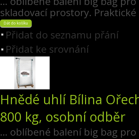
... oblíbené balení big bag pro
skladovací prostory. Praktické
Přidat do seznamu přání
Přidat ke srovnání
Hnědé uhlí Bílina Ořec
800 kg, osobní odběr
... oblíbené balení big bag pro