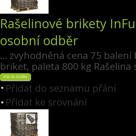
Rašelinové brikety InFu
osobní odběr
... zvyhodněná cena 75 balení
briket, paleta 800 kg Rašelina s
Přidat do seznamu přání
Přidat ke srovnání