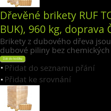
Dřevěné brikety RUF T
BUK), 960 kg, doprava 
Brikety z dubového dřeva jsou 
dubové piliny bez chemických 
Přidat do seznamu přání
Přidat ke srovnání