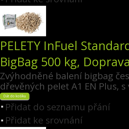
PELETY InFuel Standard
BigBag 500 kg, Doprav
Zvýhodněné balení bigbag čes
dřevěných pelet A1 EN Plus, s 
Přidat do seznamu přání
Přidat ke srovnání