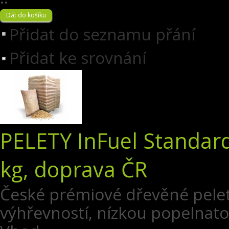
Přidat do seznamu přání
Přidat ke srovnání
PELETY InFuel Standard
kg, doprava ČR
České prémiové dřevěné pelet
výhřevností, nízkou popelnatost