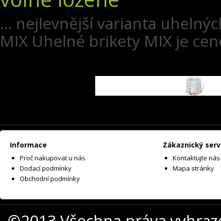
... nejlevnější varianta uheln
MIX Uhelné brikety MIX je cen
Informace
Zákaznický serv
Proč nakupovat u nás
Kontaktujte nás
Dodací podmínky
Mapa stránky
Obchodní podmínky
©2013 Všechna práva vyhraz