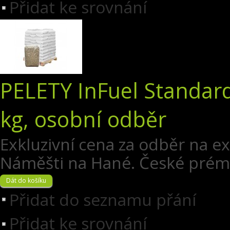
Přidat ke srovnání
PELETY InFuel Standard
kg, osobní odběr
Exkluzivní cena za odběr na e
Náměšti na Hané. České prémi
Přidat do seznamu přání
Přidat ke srovnání