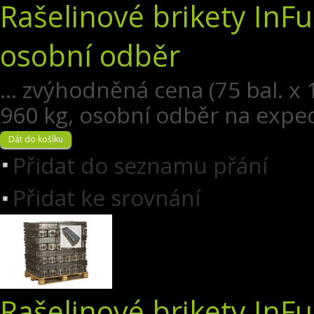
Rašelinové brikety InFu
osobní odběr
... zvýhodněná cena (75 bal. x 
960 kg, osobní odběr na exped
Přidat do seznamu přání
Přidat ke srovnání
Rašelinové brikety InFu