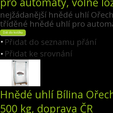
pro automaty, volně lo
nejžádanější hnědé uhlí Ořech 
tříděné hnědé uhlí pro automat
Přidat do seznamu přání
Přidat ke srovnání
Hnědé uhlí Bílina Ořec
500 kg, doprava ČR