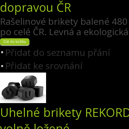
dopravou ČR
Rašelinové brikety balené 48
po celé ČR. Levná a ekologická 
Přidat do seznamu přání
Přidat ke srovnání
Uhelné brikety REKORD
volně ložené