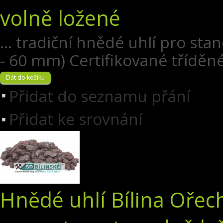
volně ložené
... tradiční hnědé uhlí pro stan
- 60 mm) Certifikované tříděné
Přidat do seznamu přání
Přidat ke srovnání
Hnědé uhlí Bílina Ořech