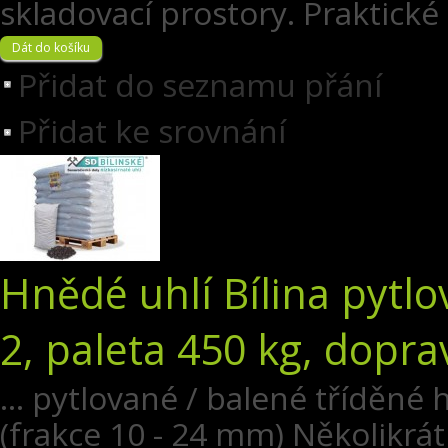
skladovací prostory. Praktické
Přidat do seznamu přání
Přidat ke srovnání
Hnědé uhlí Bílina pytl
2, paleta 450 kg, dopra
... pytlované / balené tříděné 
(frakce 10 - 24 mm) Několikrát