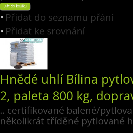
Přidat do seznamu přání
Přidat ke srovnání
Hnědé uhlí Bílina pytl
2, paleta 800 kg, dopra
.. certifikované balené/pytlov
několikrát tříděné pytlované 
..