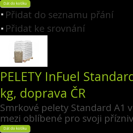
Přidat do seznamu přání
Přidat ke srovnání
PELETY InFuel Standard
kg, doprava ČR
​Smrkové pelety Standard A1 v 
mezi oblíbené pro svoji přízni