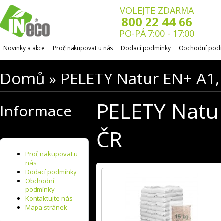
VOLEJTE ZDARMA
800 22 44 66
PO-PÁ 7:00 - 17:00
Novinky a akce
Proč nakupovat u nás
Dodací podmínky
Obchodní pod
Domů
PELETY Natur EN+ A1,
»
PELETY Natur
Informace
ČR
Proč nakupovat u
nás
Dodací podmínky
Obchodní
podmínky
Kontaktujte nás
Mapa stránek