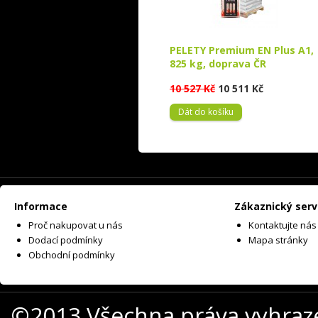
PELETY Premium EN Plus A1,
825 kg, doprava ČR
10 527 Kč
10 511 Kč
Dát do košíku
Informace
Zákaznický serv
Proč nakupovat u nás
Kontaktujte nás
Dodací podmínky
Mapa stránky
Obchodní podmínky
©2013 Všechna práva vyhraz