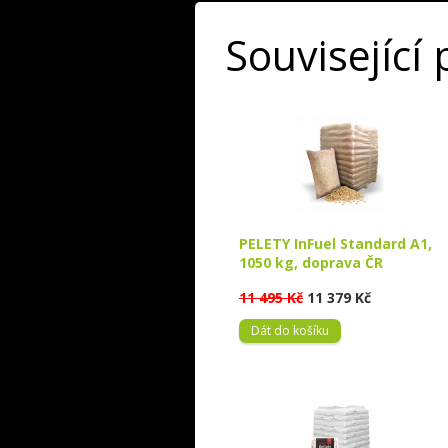
Související
PELETY InFuel Standard A1,
1050 kg, doprava ČR
11 495 Kč
11 379 Kč
Dát do košíku