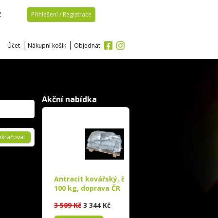
č
Přihlášení / Registrace
Účet
Nákupní košík
Objednat
Akční nabídka
okračovat
Antracit kovářský, černé uhlí
100 kg, doprava ČR
3 509 Kč
3 344 Kč