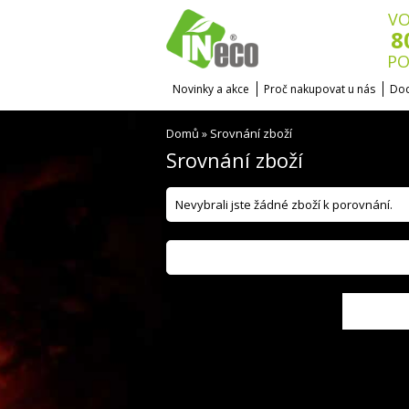
VO
8
PO
Novinky a akce
Proč nakupovat u nás
Dod
Domů
Srovnání zboží
»
Srovnání zboží
Nevybrali jste žádné zboží k porovnání.