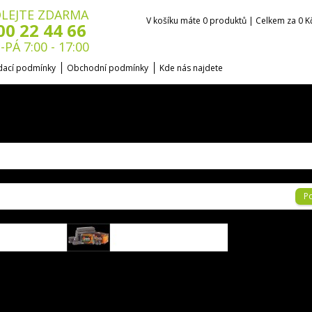
LEJTE ZDARMA
V košíku máte 0 produktů | Celkem za 0 K
00 22 44 66
-PÁ 7:00 - 17:00
ací podmínky
Obchodní podmínky
Kde nás najdete
P