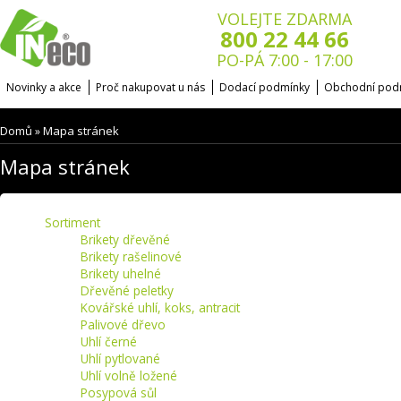
VOLEJTE ZDARMA
800 22 44 66
PO-PÁ 7:00 - 17:00
Novinky a akce
Proč nakupovat u nás
Dodací podmínky
Obchodní pod
Domů
Mapa stránek
»
Mapa stránek
Sortiment
Brikety dřevěné
Brikety rašelinové
Brikety uhelné
Dřevěné peletky
Kovářské uhlí, koks, antracit
Palivové dřevo
Uhlí černé
Uhlí pytlované
Uhlí volně ložené
Posypová sůl