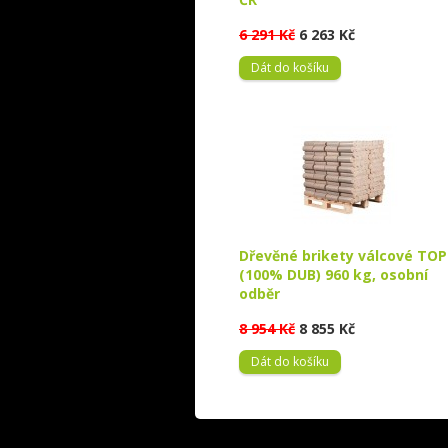
6 291 Kč
6 263 Kč
Dát do košíku
Dřevěné brikety válcové TOP
(100% DUB) 960 kg, osobní
odběr
8 954 Kč
8 855 Kč
Dát do košíku