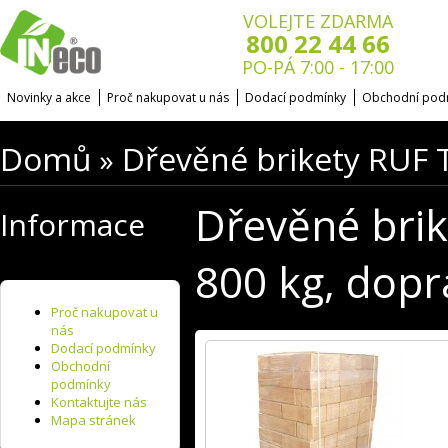
VOLEJTE ZDARMA
800 22 44 66
PO-PÁ 7:00 - 17:00
Novinky a akce
Proč nakupovat u nás
Dodací podmínky
Obchodní pod
Domů
Dřevěné brikety RUF 
»
Dřevěné bri
Informace
800 kg, dopr
Proč nakupovat u
nás
Dodací podmínky
Obchodní
podmínky
Kontaktujte nás
Mapa stránek