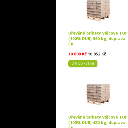
Dřevěné brikety válcové TOP
(100% DUB) 960 kg, doprava
ČR
10 890 Kč
10 852 Kč
Dát do košíku
Dřevěné brikety válcové TOP
(100% DUB) 480 kg, doprava
ČR