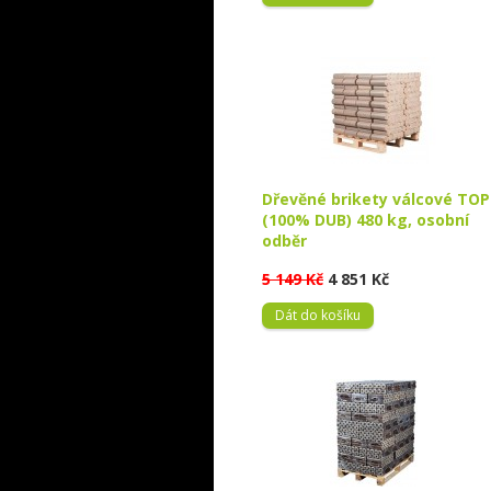
Dřevěné brikety válcové TOP
(100% DUB) 480 kg, osobní
odběr
5 149 Kč
4 851 Kč
Dát do košíku