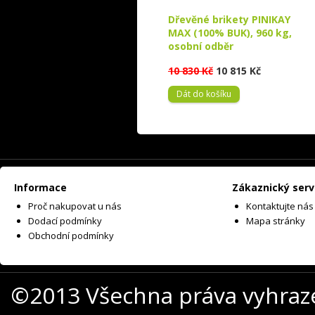
Dřevěné brikety PINIKAY
MAX (100% BUK), 960 kg,
osobní odběr
10 830 Kč
10 815 Kč
Dát do košíku
Informace
Zákaznický serv
Proč nakupovat u nás
Kontaktujte nás
Dodací podmínky
Mapa stránky
Obchodní podmínky
©2013 Všechna práva vyhraz