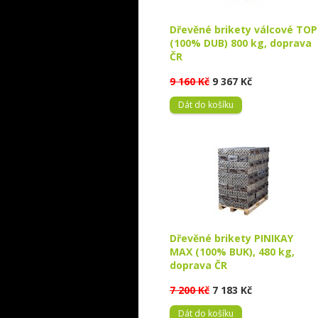
Dřevěné brikety válcové TOP
(100% DUB) 800 kg, doprava
ČR
9 160 Kč
9 367 Kč
Dát do košíku
Dřevěné brikety PINIKAY
MAX (100% BUK), 480 kg,
doprava ČR
7 200 Kč
7 183 Kč
Dát do košíku