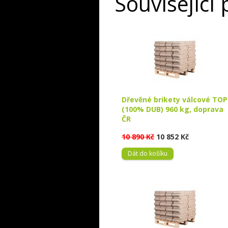
Související
Dřevěné brikety válcové TOP
(100% DUB) 960 kg, doprava
ČR
10 890 Kč
10 852 Kč
Dát do košíku