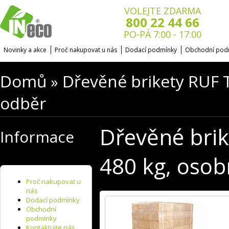
VOLEJTE ZDARMA
800 22 44 66
PO-PÁ 7:00 - 17:00
Novinky a akce
Proč nakupovat u nás
Dodací podmínky
Obchodní pod
Domů
Dřevěné brikety RUF 
»
odběr
Dřevěné bri
Informace
480 kg, osob
Proč nakupovat u
nás
Dodací podmínky
Obchodní
podmínky
Kontaktujte nás