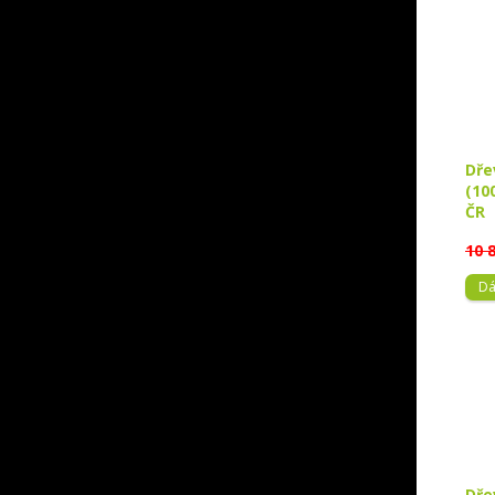
Dře
(10
ČR
10 
Dá
Dře