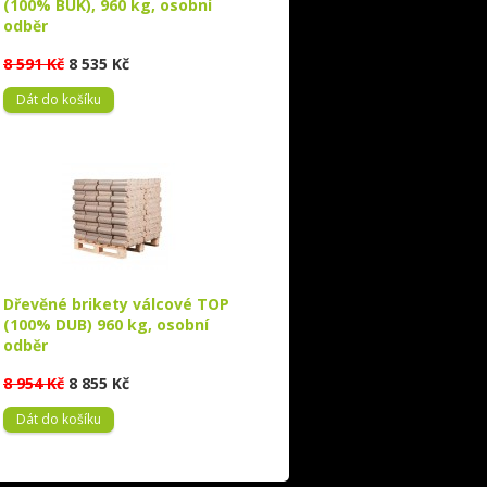
(100% BUK), 960 kg, osobní
odběr
8 591 Kč
8 535 Kč
Dát do košíku
Dřevěné brikety válcové TOP
(100% DUB) 960 kg, osobní
odběr
8 954 Kč
8 855 Kč
Dát do košíku