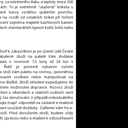
ny za extrémního tlaku a teploty (mezi 200
kách. To je extrémně "utažená" briketa s
avé barvy vzniklou spálením povrchu.
 na rozdíl od ostatních briket při hoření
 ocení zejména majitelé kachlových kamen
e všech standardních typech kotlů, krbů nebo
boří k zákazníkovi je po území celé České
Zabalené zboží na paletě Vám dodáme
auta o nosnosti 7,5 tuny až 24 tun s
m. Řidič je povinně vybaven ručním
a složí Vám paletu na rovnou, zpevněnou
ltovacím vozíkem nelze manipulovat na
na dlažbě. Zboží skladem expedujeme do
itními možnostmi dopravce. Rozvoz zboží
ení o víkendech a státních svátcích není
ý čas doručování. V případě individuálního
jte (např. odpovědí na zaslané e-mailové
není součástí dodávky. Zašleme Vám ho e-
boží. Před doručením zboží, budete vždy
MS zprávou nebo e-mailem k odsouhlasení