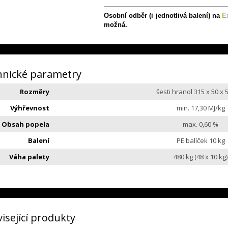
Osobní odběr (i jednotlivá balení) na
E
možná.
hnické parametry
Rozměry
šesti hranol 315 x 50 x
Výhřevnost
min. 17,30 MJ/kg
Obsah popela
max. 0,60 %
Balení
PE balíček 10 kg
Váha palety
480 kg (48 x 10 kg)
isející produkty