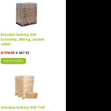
Dřevěné brikety RUF
Economy, 800 kg, osobní
odběr
6 776 Kč
6 407 Kč
Dát do košíku
Dřevěné brikety RUF TOP