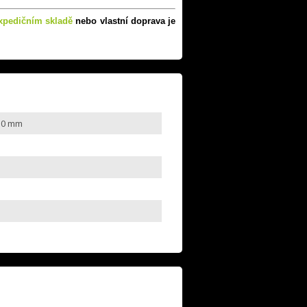
xpedičním skladě
nebo vlastní doprava je
 50 mm