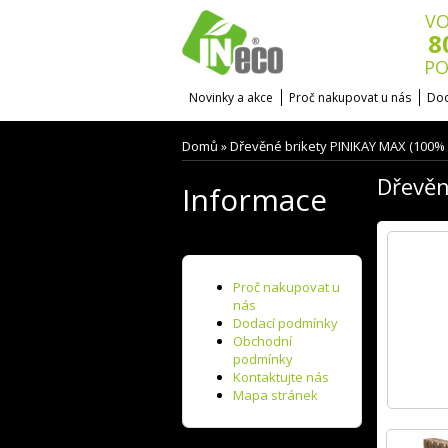
VO
8
PO
Novinky a akce
Proč nakupovat u nás
Dod
Domů
Dřevěné brikety PINIKAY MAX (100% 
»
Dřevěn
Informace
Proč nakupovat u
nás
Dodací podmínky
Obchodní
podmínky
Kontaktujte nás
Mapa stránek