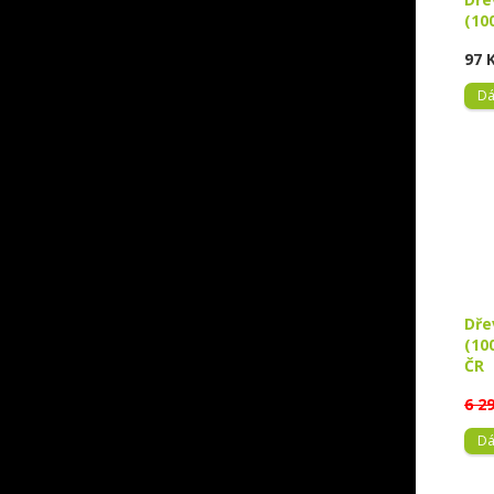
(10
97 
Dá
Dře
(10
ČR
6 2
Dá