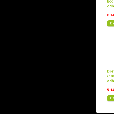
Eco
odb
8 3
Dá
Dře
(10
odb
5 1
Dá