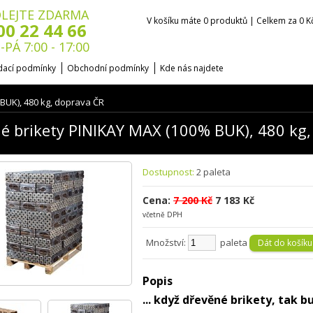
LEJTE ZDARMA
V košíku máte 0 produktů | Celkem za 0 K
00 22 44 66
-PÁ 7:00 - 17:00
ací podmínky
Obchodní podmínky
Kde nás najdete
BUK), 480 kg, doprava ČR
é brikety PINIKAY MAX (100% BUK), 480 kg,
Dostupnost:
2 paleta
Cena:
7 200 Kč
7 183 Kč
včetně DPH
Množství:
paleta
Popis
... když dřevěné brikety, tak b