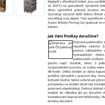
Nejlepší z dřevěných briket. Jsou vyrábě
až 350°C) na speciálních výrobních lin
dírou uprostřed pokrytá krustou tm
Vyznačují výrazně delší dobou žhnutí a
nezvětšují svůj objem. Toto specifikum
či pecí. Brikety Pini Kay lze spalovat v
kamen.
Jak Vám PiniKay doručíme?
​Doprava paletového z
republiky zdarma. 
pomocí nákladního 
hydraulickým čele
paletovacím vozíkem 
plochu např. chodník, silnici. S pa
nezpevněném povrchu, ve svahu nebo 
48 hodin. Délka dodání je dána kapac
probíhá výhradně v pracovní dny. Doruč
bohužel možné. Nelze ovlivnit ani přesn
požadavku na dodání zboží nás kontaktu
potvrzení objednávky). Daňový doklad 
mailem do několika dní po doručení z
kontaktování dopravcem telefonicky, S
termínu doručení.