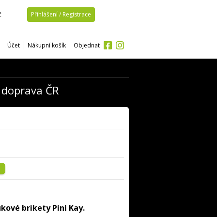
č
Přihlášení / Registrace
Účet
Nákupní košík
Objednat
 doprava ČR
ukové brikety Pini Kay.