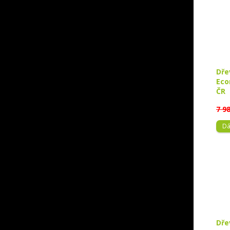
Dře
Eco
ČR
7 9
Dá
Dře