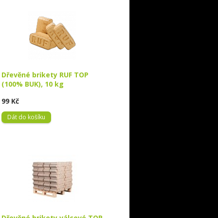
Dřevěné brikety RUF TOP
(100% BUK), 10 kg
99 Kč
Dát do košíku
Dřevěné brikety válcové TOP