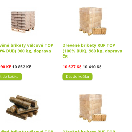
věné brikety válcové TOP
Dřevěné brikety RUF TOP
0% DUB) 960 kg, doprava
(100% BUK), 960 kg, doprava
ČR
890 Kč
10 852 Kč
10 527 Kč
10 410 Kč
t do košíku
Dát do košíku
věné brikety válcové TOP
Dřevěné brikety RUF TOP