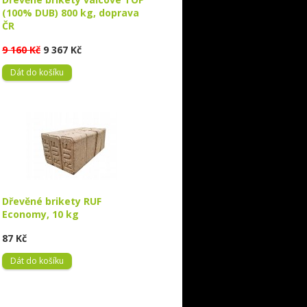
(100% DUB) 800 kg, doprava
ČR
9 160 Kč
9 367 Kč
Dát do košíku
Dřevěné brikety RUF
Economy, 10 kg
87 Kč
Dát do košíku