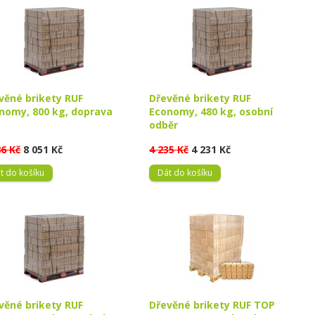
věné brikety RUF
Dřevěné brikety RUF
nomy, 800 kg, doprava
Economy, 480 kg, osobní
odběr
86 Kč
8 051 Kč
4 235 Kč
4 231 Kč
t do košíku
Dát do košíku
věné brikety RUF
Dřevěné brikety RUF TOP