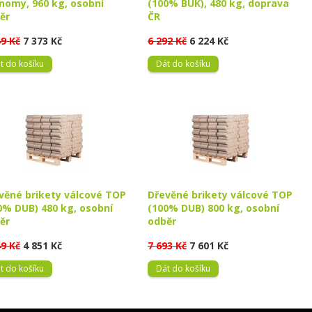
nomy, 960 kg, osobní
(100% BUK), 480 kg, doprava
ěr
ČR
49 Kč
7 373 Kč
6 292 Kč
6 224 Kč
t do košíku
Dát do košíku
věné brikety válcové TOP
Dřevěné brikety válcové TOP
0% DUB) 480 kg, osobní
(100% DUB) 800 kg, osobní
ěr
odběr
49 Kč
4 851 Kč
7 693 Kč
7 601 Kč
t do košíku
Dát do košíku