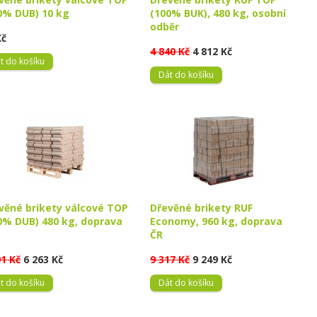
0% DUB) 10 kg
(100% BUK), 480 kg, osobní
odběr
Kč
4 840 Kč
4 812 Kč
t do košíku
Dát do košíku
věné brikety válcové TOP
Dřevěné brikety RUF
0% DUB) 480 kg, doprava
Economy, 960 kg, doprava
ČR
91 Kč
6 263 Kč
9 317 Kč
9 249 Kč
t do košíku
Dát do košíku