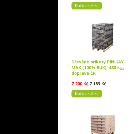
Dát do košíku
Dřevěné brikety PINIKAY
MAX (100% BUK), 480 kg,
doprava ČR
7 200 Kč
7 183 Kč
Dát do košíku