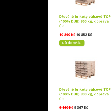
Dřevěné brikety válcové TOP
(100% DUB) 960 kg, doprava
ČR
10 890 Kč
10 852 Kč
Dát do košíku
Dřevěné brikety válcové TOP
(100% DUB) 800 kg, doprava
ČR
9 160 Kč
9 367 Kč