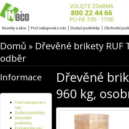
VOLEJTE ZDARMA
800 22 44 66
PO-PÁ 7:00 - 17:00
Novinky a akce
Proč nakupovat u nás
Dodací podmínky
Obchodní pod
Domů
Dřevěné brikety RUF 
»
odběr
Dřevěné bri
Informace
960 kg, osob
Proč nakupovat u
nás
Dodací podmínky
Obchodní
podmínky
Kontaktujte nás