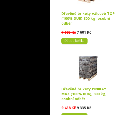
Dřevěné brikety válcové TOP
(100% DUB) 800 kg, osobní
odběr
7 693 Kč
7 601 Kč
Dát do košíku
Dřevěné brikety PINIKAY
MAX (100% BUK), 800 kg,
osobní odběr
9 438 Kč
9 335 Kč