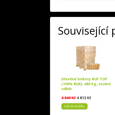
Související
Dřevěné brikety RUF TOP
(100% BUK), 480 kg, osobní
odběr
4 840 Kč
4 812 Kč
Dát do košíku