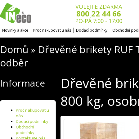
VOLEJTE ZDARMA
800 22 44 66
PO-PÁ 7:00 - 17:00
Novinky a akce
Proč nakupovat u nás
Dodací podmínky
Obchodní pod
Domů
Dřevěné brikety RUF 
»
odběr
Dřevěné bri
Informace
800 kg, osob
Proč nakupovat u
nás
Dodací podmínky
Obchodní
podmínky
Kontaktujte nás