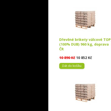
Dřevěné brikety válcové TOP
(100% DUB) 960 kg, doprava
ČR
10 890 Kč
10 852 Kč
Dát do košíku