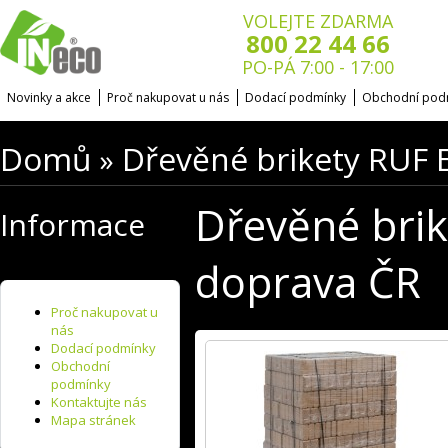
VOLEJTE ZDARMA
800 22 44 66
PO-PÁ 7:00 - 17:00
Novinky a akce
Proč nakupovat u nás
Dodací podmínky
Obchodní pod
Domů
Dřevěné brikety RUF 
»
Dřevěné brik
Informace
doprava ČR
Proč nakupovat u
nás
Dodací podmínky
Obchodní
podmínky
Kontaktujte nás
Mapa stránek