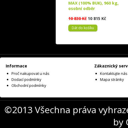
MAX (100% BUK), 960 kg,
osobní odběr
10 830 Kč
10 815 Kč
Dát do košíku
Informace
Zákaznický serv
Proč nakupovat u nás
Kontaktujte nás
Dodací podmínky
Mapa stránky
Obchodní podmínky
©2013 Všechna práva vyhraz
by 