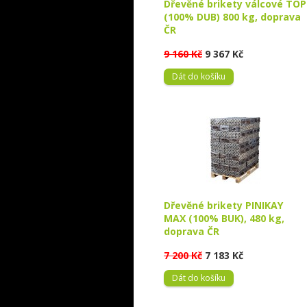
Dřevěné brikety válcové TOP
(100% DUB) 800 kg, doprava
ČR
9 160 Kč
9 367 Kč
Dát do košíku
Dřevěné brikety PINIKAY
MAX (100% BUK), 480 kg,
doprava ČR
7 200 Kč
7 183 Kč
Dát do košíku