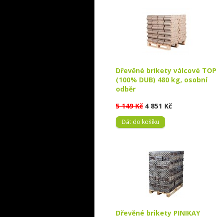
Dřevěné brikety válcové TOP
(100% DUB) 480 kg, osobní
odběr
5 149 Kč
4 851 Kč
Dát do košíku
Dřevěné brikety PINIKAY