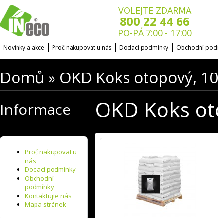
VOLEJTE ZDARMA
800 22 44 66
PO-PÁ 7:00 - 17:00
Novinky a akce
Proč nakupovat u nás
Dodací podmínky
Obchodní pod
Domů
OKD Koks otopový, 10
»
OKD Koks ot
Informace
Proč nakupovat u
nás
Dodací podmínky
Obchodní
podmínky
Kontaktujte nás
Mapa stránek