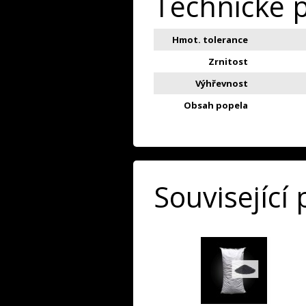
Technické 
Hmot. tolerance
Zrnitost
Výhřevnost
Obsah popela
Související