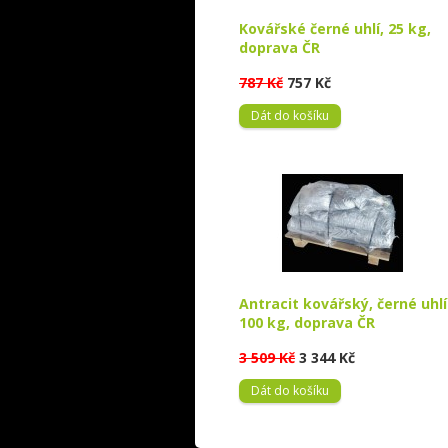
Kovářské černé uhlí, 25 kg,
doprava ČR
787 Kč
757 Kč
Dát do košíku
Antracit kovářský, černé uhlí
100 kg, doprava ČR
3 509 Kč
3 344 Kč
Dát do košíku