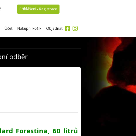
č
Přihlášení / Registrace
Účet
Nákupní košík
Objednat
bní odběr
ard Forestina, 60 litrů