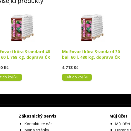
isející produkty
čovací kůra Standard 48
Mulčovací kůra Standard 30
. 60 l, 768 kg, doprava ČR
bal. 60 l, 480 kg, doprava ČR
70 Kč
4 718 Kč
t do košíku
Dát do košíku
Zákaznický servis
Můj účet
Kontaktujte nás
Můj účet
Mapa stránky
Historie