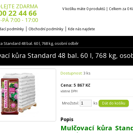
LEJTE ZDARMA
V košíku máte 0 produktů | Celkem za 0 K
00 22 44 66
-PÁ 7:00 - 17:00
ací podmínky
Obchodní podmínky
Kde nás najdete
a Standard 48 bal. 60 l, 768 kg, osobní odběr
ací kůra Standard 48 bal. 60 l, 768 kg, oso
Dostupnost:
3 ks
Cena: 5 867 Kč
včetně DPH
Množství:
ks
Popis
Mulčovací kůra Stand