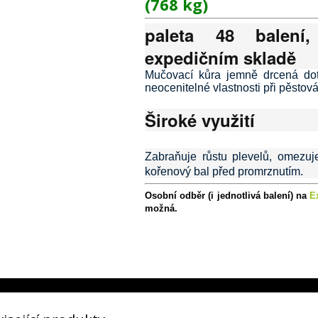
(768 kg)
paleta 48 balení
expedičním skladě
Mučovací kůra jemně drcená dot
neocenitelné vlastnosti při pěstová
Široké využití
Zabraňuje růstu plevelů, omezuj
kořenový bal před promrznutím.
Osobní odběr (i jednotlivá balení) na
E
možná.