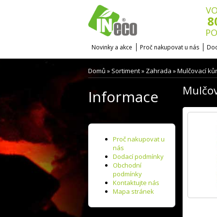
VO
8
PO
Novinky a akce
Proč nakupovat u nás
Dod
Domů
Sortiment
Zahrada
Mulčovací kůr
»
»
»
Mulčov
Informace
Proč nakupovat u
nás
Dodací podmínky
Obchodní
podmínky
Kontaktujte nás
Mapa stránek