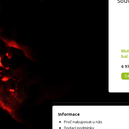
Souv
Mul
bal
6 9
Dá
Informace
Proč nakupovat u nás
Dodací podmínky