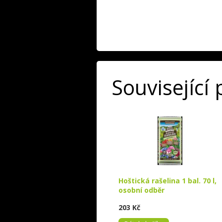
Související
Hoštická rašelina 1 bal. 70 l,
osobní odběr
203 Kč