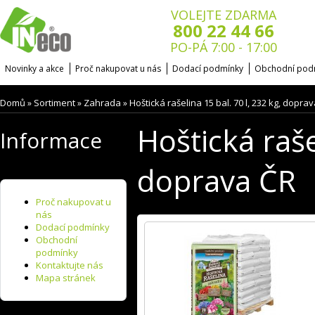
VOLEJTE ZDARMA
800 22 44 66
PO-PÁ 7:00 - 17:00
Novinky a akce
Proč nakupovat u nás
Dodací podmínky
Obchodní pod
Domů
Sortiment
Zahrada
Hoštická rašelina 15 bal. 70 l, 232 kg, dopra
»
»
»
Hoštická raše
Informace
doprava ČR
Proč nakupovat u
nás
Dodací podmínky
Obchodní
podmínky
Kontaktujte nás
Mapa stránek