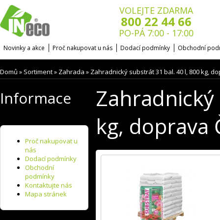
VOLEJTE ZDARMA
800 22 44 66
PO-PÁ 7:00 - 17:00
Novinky a akce
Proč nakupovat u nás
Dodací podmínky
Obchodní pod
Domů
Sortiment
Zahrada
Zahradnický substrát 31 bal. 40 l, 800 kg, d
»
»
»
Zahradnický s
Informace
kg, doprava 
Proč nakupovat u
nás
Dodací podmínky
Obchodní
podmínky
Kontaktujte nás
Mapa stránek