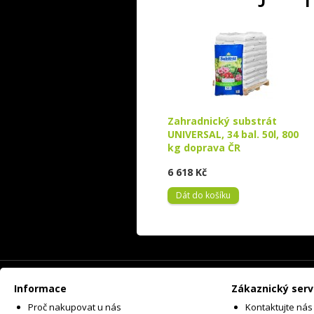
Zahradnický substrát
UNIVERSAL, 34 bal. 50l, 800
kg doprava ČR
6 618 Kč
Dát do košíku
Informace
Zákaznický serv
Proč nakupovat u nás
Kontaktujte nás