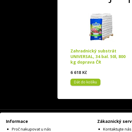
Zahradnický substrát
UNIVERSAL, 34 bal. 50l, 800
kg doprava ČR
6 618 Kč
Dát do košíku
Informace
Zákaznický serv
Proč nakupovat u nás
Kontaktujte nás