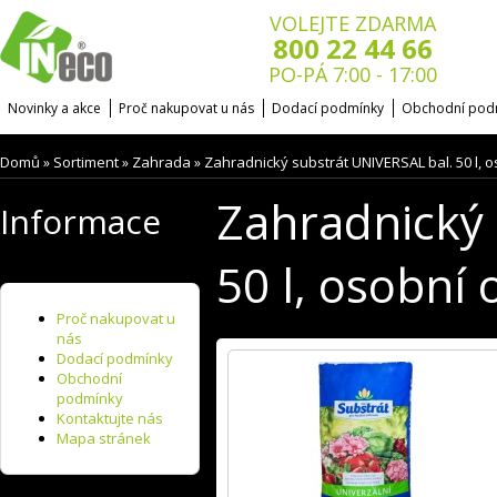
VOLEJTE ZDARMA
800 22 44 66
PO-PÁ 7:00 - 17:00
Novinky a akce
Proč nakupovat u nás
Dodací podmínky
Obchodní pod
Domů
Sortiment
Zahrada
Zahradnický substrát UNIVERSAL bal. 50 l, 
»
»
»
Zahradnický 
Informace
50 l, osobní
Proč nakupovat u
nás
Dodací podmínky
Obchodní
podmínky
Kontaktujte nás
Mapa stránek