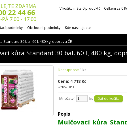
LEJTE ZDARMA
V košíku máte 0 produktů | Celkem za 0 K
00 22 44 66
-PÁ 7:00 - 17:00
ací podmínky
Obchodní podmínky
Kde nás najdete
a Standard 30 bal. 60 l, 480 kg, doprava ČR
ací kůra Standard 30 bal. 60 l, 480 kg, dop
Dostupnost:
3 ks
Cena: 4 718 Kč
včetně DPH
Množství:
ks
Popis
Mulčovací kůra Stand