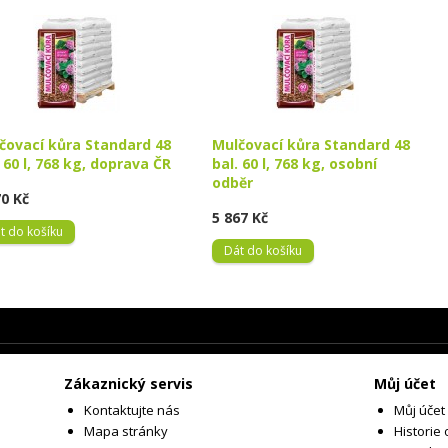
čovací kůra Standard 48
Mulčovací kůra Standard 48
. 60 l, 768 kg, doprava ČR
bal. 60 l, 768 kg, osobní
odběr
70 Kč
5 867 Kč
t do košíku
Dát do košíku
Zákaznický servis
Můj účet
Kontaktujte nás
Můj účet
Mapa stránky
Historie