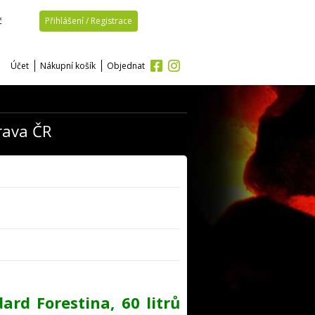
č
Přihlášení / Registrace
Účet
Nákupní košík
Objednat
rava ČR
ard Forestina, 60 litrů