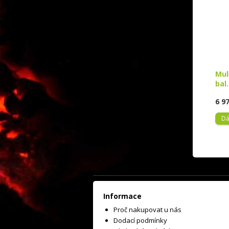
Mul
bal
6 9
Dá
Informace
Proč nakupovat u nás
Dodací podmínky