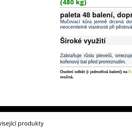
(480 kg)
paleta 48 balení, do
Mučovací kůra jemně drcená dot
neocenitelné vlastnosti při pěstová
Široké využití
Zabraňuje růstu plevelů, omezuj
kořenový bal před promrznutím.
Osobní odběr (i jednotlivá balení) na
E
možná.
isející produkty