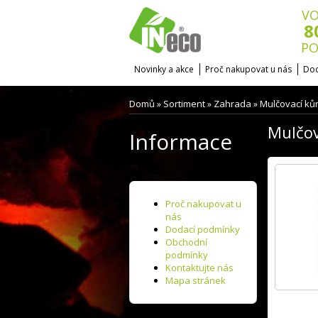
VO
8
PO
Novinky a akce
Proč nakupovat u nás
Dod
Domů
Sortiment
Zahrada
Mulčovací kůr
»
»
»
Mulčov
Informace
Proč nakupovat u
nás
Dodací podmínky
Obchodní
podmínky
Kontaktujte nás
Mapa stránek