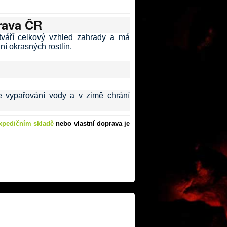
prava ČR
váří celkový vzhled zahrady a má
ní okrasných rostlin.
e vypařování vody a v zimě chrání
xpedičním skladě
nebo vlastní doprava je