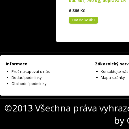
bal. 40 l, 790 kg, doprava ČR
6 866 Kč
Dát do košíku
Informace
Zákaznický serv
Proč nakupovat u nás
Kontaktujte nás
Dodací podmínky
Mapa stránky
Obchodní podmínky
©2013 Všechna práva vyhraz
by 