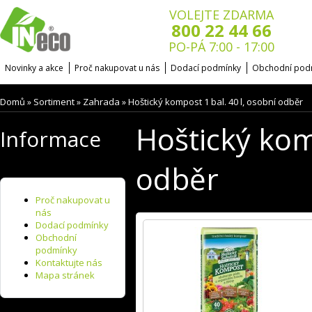
VOLEJTE ZDARMA
800 22 44 66
PO-PÁ 7:00 - 17:00
Novinky a akce
Proč nakupovat u nás
Dodací podmínky
Obchodní pod
Domů
Sortiment
Zahrada
Hoštický kompost 1 bal. 40 l, osobní odběr
»
»
»
Hoštický kom
Informace
odběr
Proč nakupovat u
nás
Dodací podmínky
Obchodní
podmínky
Kontaktujte nás
Mapa stránek