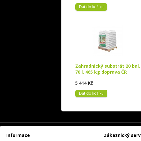
Dát do košíku
Zahradnický substrát 20 bal.
70 l, 465 kg doprava ČR
5 414 Kč
Dát do košíku
Informace
Zákaznický serv