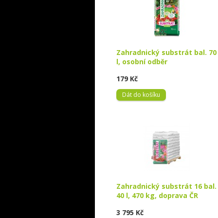
Zahradnický substrát bal. 70
l, osobní odběr
179 Kč
Dát do košíku
Zahradnický substrát 16 bal.
40 l, 470 kg, doprava ČR
3 795 Kč