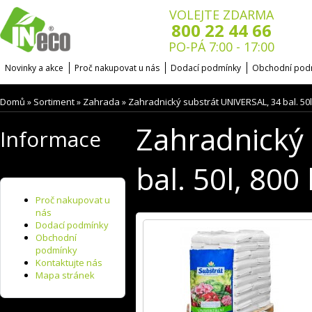
VOLEJTE ZDARMA
800 22 44 66
PO-PÁ 7:00 - 17:00
Novinky a akce
Proč nakupovat u nás
Dodací podmínky
Obchodní pod
Domů
Sortiment
Zahrada
Zahradnický substrát UNIVERSAL, 34 bal. 50
»
»
»
Zahradnický
Informace
bal. 50l, 80
Proč nakupovat u
nás
Dodací podmínky
Obchodní
podmínky
Kontaktujte nás
Mapa stránek