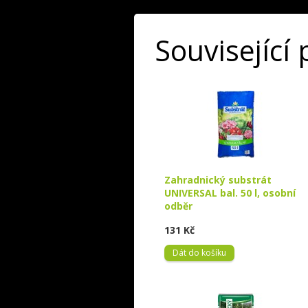
Související
Zahradnický substrát
UNIVERSAL bal. 50 l, osobní
odběr
131 Kč
Dát do košíku