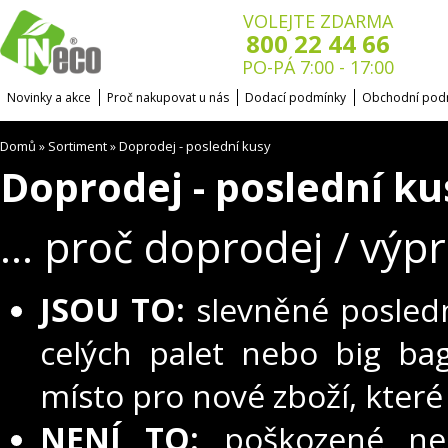
VOLEJTE ZDARMA
800 22 44 66
PO-PÁ 7:00 - 17:00
Novinky a akce
Proč nakupovat u nás
Dodací podmínky
Obchodní pod
Domů
Sortiment
Doprodej - poslední kusy
»
»
Doprodej - poslední ku
... proč doprodej / výpr
JSOU TO:
slevněné poslední
celých palet nebo big bag
místo pro nové zboží, kter
NENÍ TO:
poškozené neb