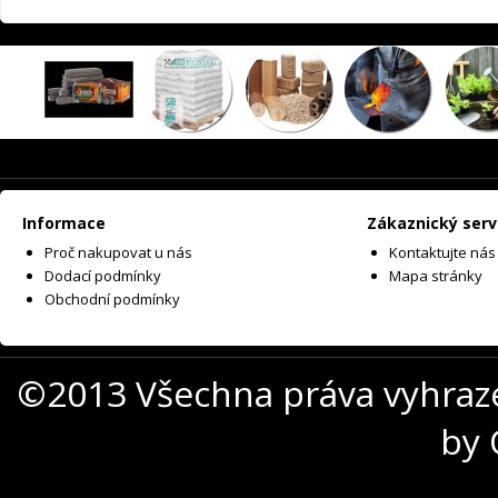
Informace
Zákaznický serv
Proč nakupovat u nás
Kontaktujte nás
Dodací podmínky
Mapa stránky
Obchodní podmínky
©2013 Všechna práva vyhraz
by 