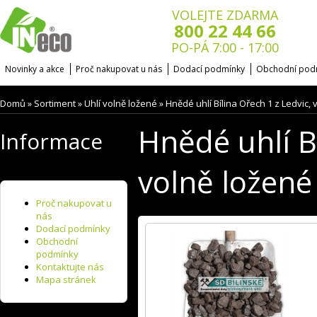
VOLEJTE ZDARMA
800 22 44 66
PO-PÁ 7:00 - 17:00
Novinky a akce
Proč nakupovat u nás
Dodací podmínky
Obchodní pod
Domů
Sortiment
Uhlí volně ložené
Hnědé uhlí Bílina Ořech 1 z Ledvic, 
»
»
»
Hnědé uhlí Bí
Informace
volně ložené
Proč nakupovat u
nás
Dodací podmínky
Obchodní
podmínky
Kontaktujte nás
Mapa stránek