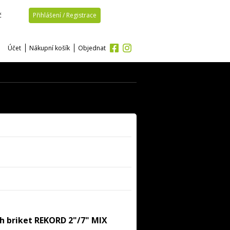
č
Přihlášení / Registrace
Účet
Nákupní košík
Objednat
ých briket REKORD 2"/7" MIX