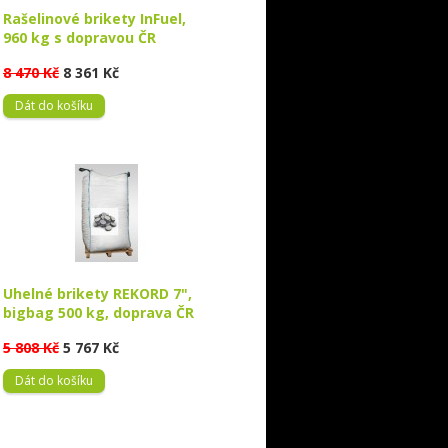
Rašelinové brikety InFuel,
960 kg s dopravou ČR
8 470 Kč
8 361 Kč
Dát do košíku
Uhelné brikety REKORD 7",
bigbag 500 kg, doprava ČR
5 808 Kč
5 767 Kč
Dát do košíku