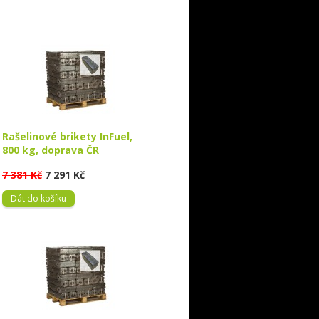
Rašelinové brikety InFuel,
800 kg, doprava ČR
7 381 Kč
7 291 Kč
Dát do košíku