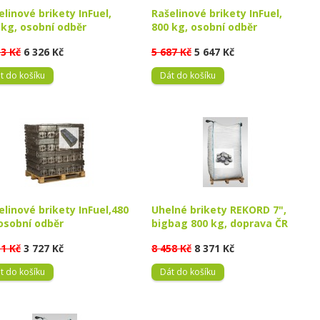
elinové brikety InFuel,
Rašelinové brikety InFuel,
 kg, osobní odběr
800 kg, osobní odběr
13 Kč
6 326 Kč
5 687 Kč
5 647 Kč
t do košíku
Dát do košíku
elinové brikety InFuel,480
Uhelné brikety REKORD 7",
osobní odběr
bigbag 800 kg, doprava ČR
51 Kč
3 727 Kč
8 458 Kč
8 371 Kč
t do košíku
Dát do košíku