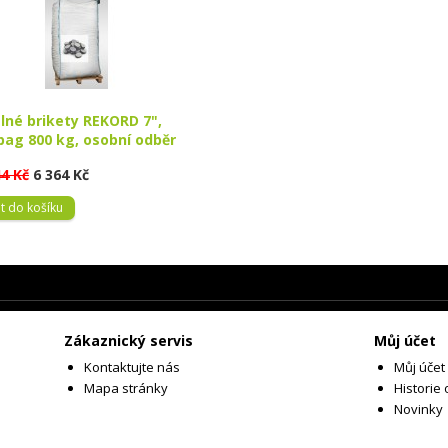
lné brikety REKORD 7",
bag 800 kg, osobní odběr
44 Kč
6 364 Kč
t do košíku
Zákaznický servis
Můj účet
Kontaktujte nás
Můj účet
Mapa stránky
Historie
Novinky