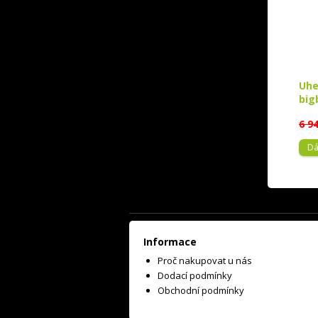
Uhe
big
6 9
Dá
Informace
Proč nakupovat u nás
Dodací podmínky
Obchodní podmínky