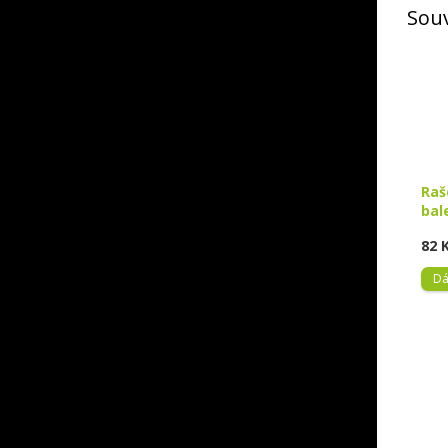
Souv
Raš
bal
82 
Dá