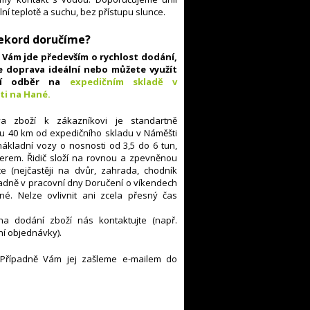
lní teplotě a suchu, bez přístupu slunce.
Rekord doručíme?
Vám jde především o rychlost dodání,
e doprava ideální nebo můžete využít
ní odběr na
expedičním skladě v
ti na Hané
.
a zboží k zákazníkovi je standartně
hu 40 km od expedičního skladu v Náměšti
kladní vozy o nosnosti od 3,5 do 6 tun,
erem. Řidič složí na rovnou a zpevněnou
 (nejčastěji na dvůr, zahrada, chodník
adně v pracovní dny
Doručení o víkendech
né. Nelze ovlivnit ani zcela přesný čas
na dodání zboží nás kontaktujte (např.
í objednávky).
 Případně Vám jej zašleme e-mailem do