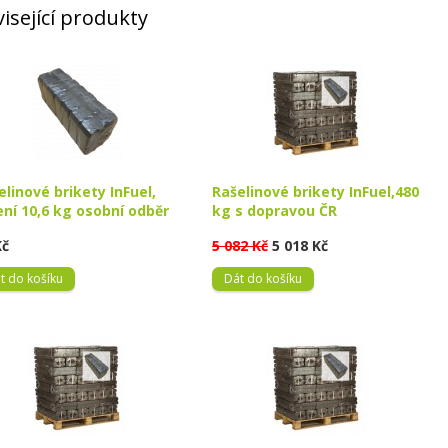
isející produkty
elinové brikety InFuel,
Rašelinové brikety InFuel,480
ení 10,6 kg osobní odběr
kg s dopravou ČR
Kč
5 082 Kč
5 018 Kč
t do košíku
Dát do košíku