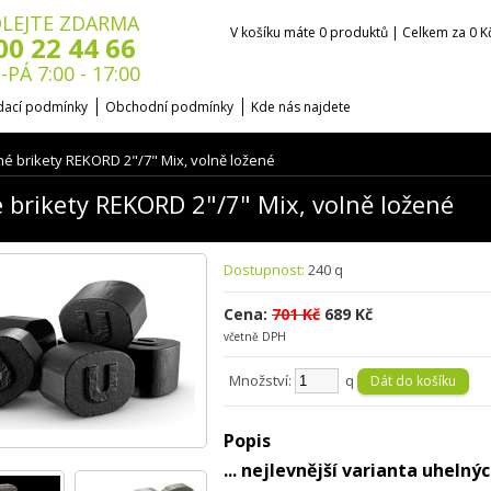
LEJTE ZDARMA
V košíku máte 0 produktů | Celkem za 0 K
00 22 44 66
-PÁ 7:00 - 17:00
ací podmínky
Obchodní podmínky
Kde nás najdete
é brikety REKORD 2"/7" Mix, volně ložené
 brikety REKORD 2"/7" Mix, volně ložené
Dostupnost:
240 q
Cena:
701 Kč
689 Kč
včetně DPH
Množství:
q
Popis
... nejlevnější varianta uheln