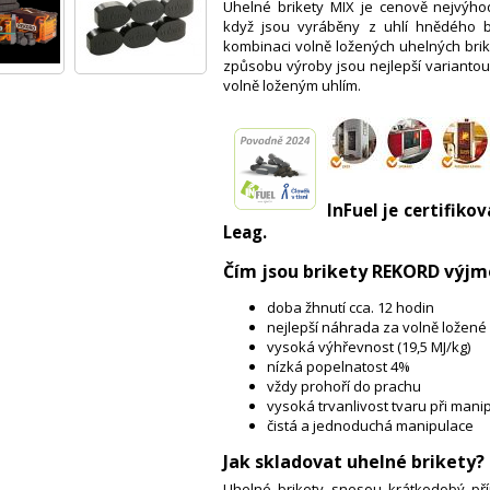
Uhelné brikety MIX je cenově nejvýhod
když jsou vyráběny z uhlí hnědého be
kombinaci volně ložených uhelných briket
způsobu výroby jsou nejlepší variantou p
volně loženým uhlím.
InFuel je certifik
Leag.
Čím jsou brikety REKORD výj
doba žhnutí cca. 12 hodin
nejlepší náhrada za volně ložen
vysoká výhřevnost (19,5 MJ/kg)
nízká popelnatost 4%
vždy prohoří do prachu
vysoká trvanlivost tvaru při manip
čistá a jednoduchá manipulace
Jak skladovat uhelné brikety?
Uhelné brikety snesou krátkodobý př