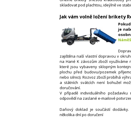
skladovat pod plachtou, ideýlně ve stabi
Jak vám volně ložení brikety 
Pokud 
je naš
osob
Náměš
Doprav
zajištěna naší vlastní dopravou v okru
na Hané K závozům zboží využíváme ná
které jsou vybaveny sklopným kontejn
plochu před budovu/pozemek příjemce
nebo silnici).
Rozvoz zboží probíhá výhr
a státních svátcích není bohužel mož
doručování.
V případě individuálního požadavku 
odpovědí na zaslané e-mailové potvrzen
Daňový doklad je součástí dodávky.
několika dní po doručení