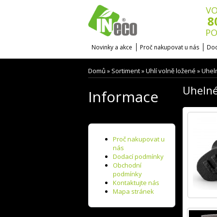
VO
8
PO
Novinky a akce
Proč nakupovat u nás
Dod
Domů
Sortiment
Uhlí volně ložené
Uheln
»
»
»
Uhelné
Informace
Proč nakupovat u
nás
Dodací podmínky
Obchodní
podmínky
Kontaktujte nás
Mapa stránek