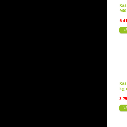
Raš
960
6 4
Dá
Raš
kg 
3 7
Dá