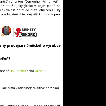
nější variantou "černouhelných briket" i
z použití jakýkýchkoliv pojiv. Jedná se
 velikosti od 2" do 7" za letní cenu. Díky
ro Ty, kteří chtějí největší komfort topení
ovaný prodejce něměckého výrobce
mečné?
é hnědé
uhlí Kostka
nebo
Ořech 1
ulaci a malý oděr (nejsou citlivé na vlhko)
ímý kontakt s vodou. Doporučujeme uhlí