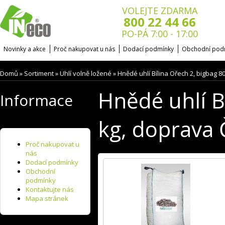
VOLEJTE ZDARMA
800 22 44 66
PO-PÁ 7:00 - 17:00
Novinky a akce
Proč nakupovat u nás
Dodací podmínky
Obchodní pod
Domů
Sortiment
Uhlí volně ložené
Hnědé uhlí Bílina Ořech 2, bigbag 8
»
»
»
Hnědé uhlí B
Informace
kg, doprava 
Proč nakupovat u
nás
Dodací podmínky
Obchodní
podmínky
Kontaktujte nás
Mapa stránek