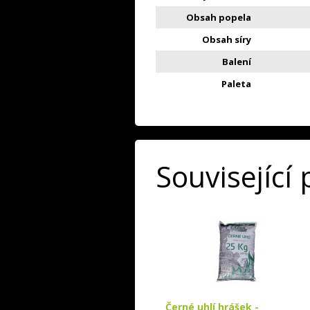
Obsah popela
Obsah síry
Balení
Paleta
Související
Černé uhlí hrášek -