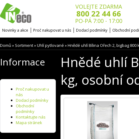
VOLEJTE ZDARMA
800 22 44 66
PO-PÁ 7:00 - 17:00
Novinky a akce
Proč nakupovat u nás
Dodací podmínky
Obchodní pod
Domů
Sortiment
Uhlí pytlované
Hnědé uhlí Bílina Ořech 2, bigbag 800 
»
»
»
Hnědé uhlí B
Informace
kg, osobní o
Proč nakupovat u
nás
Dodací podmínky
Obchodní
podmínky
Kontaktujte nás
Mapa stránek