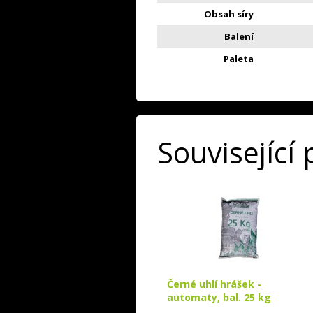
Obsah síry
Balení
Paleta
Související
Černé uhlí hrášek -
automaty, bal. 25 kg