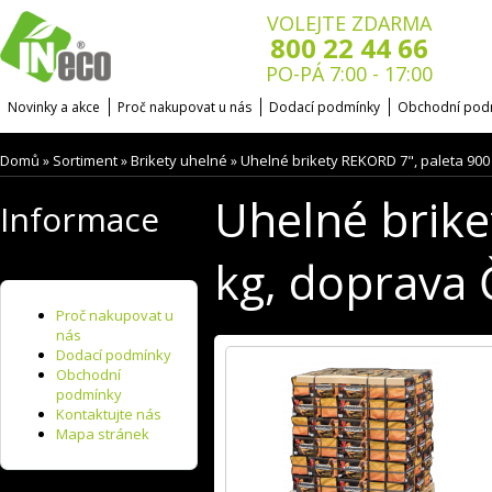
VOLEJTE ZDARMA
800 22 44 66
PO-PÁ 7:00 - 17:00
Novinky a akce
Proč nakupovat u nás
Dodací podmínky
Obchodní pod
Domů
Sortiment
Brikety uhelné
Uhelné brikety REKORD 7", paleta 900
»
»
»
Uhelné brike
Informace
kg, doprava 
Proč nakupovat u
nás
Dodací podmínky
Obchodní
podmínky
Kontaktujte nás
Mapa stránek