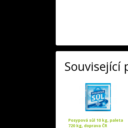
Související
Posypová sůl 10 kg, paleta
720 kg, doprava ČR