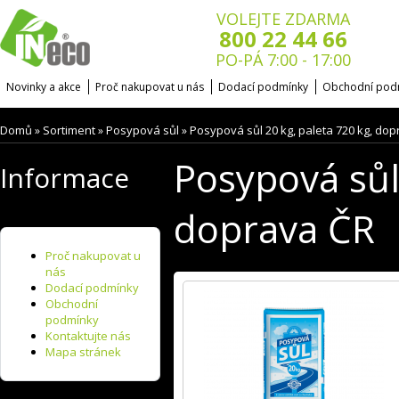
VOLEJTE ZDARMA
800 22 44 66
PO-PÁ 7:00 - 17:00
Novinky a akce
Proč nakupovat u nás
Dodací podmínky
Obchodní pod
Domů
Sortiment
Posypová sůl
Posypová sůl 20 kg, paleta 720 kg, do
»
»
»
Posypová sůl
Informace
doprava ČR
Proč nakupovat u
nás
Dodací podmínky
Obchodní
podmínky
Kontaktujte nás
Mapa stránek