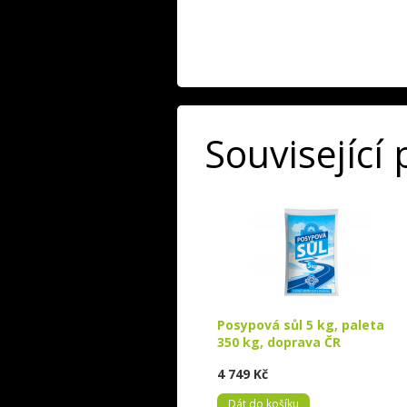
Související
Posypová sůl 5 kg, paleta
350 kg, doprava ČR
4 749 Kč
Dát do košíku