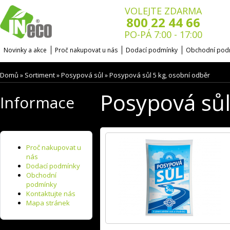
VOLEJTE ZDARMA
800 22 44 66
PO-PÁ 7:00 - 17:00
Novinky a akce
Proč nakupovat u nás
Dodací podmínky
Obchodní pod
Domů
Sortiment
Posypová sůl
Posypová sůl 5 kg, osobní odběr
»
»
»
Posypová sůl
Informace
Proč nakupovat u
nás
Dodací podmínky
Obchodní
podmínky
Kontaktujte nás
Mapa stránek