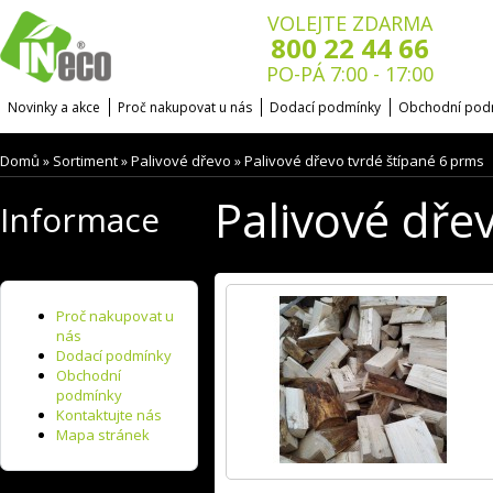
VOLEJTE ZDARMA
800 22 44 66
PO-PÁ 7:00 - 17:00
Novinky a akce
Proč nakupovat u nás
Dodací podmínky
Obchodní pod
Domů
Sortiment
Palivové dřevo
Palivové dřevo tvrdé štípané 6 prms
»
»
»
Palivové dře
Informace
Proč nakupovat u
nás
Dodací podmínky
Obchodní
podmínky
Kontaktujte nás
Mapa stránek