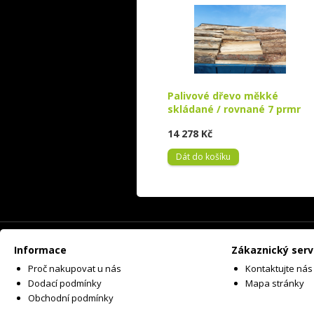
Palivové dřevo měkké
skládané / rovnané 7 prmr
14 278 Kč
Dát do košíku
Informace
Zákaznický serv
Proč nakupovat u nás
Kontaktujte nás
Dodací podmínky
Mapa stránky
Obchodní podmínky