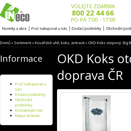
VOLEJTE ZDARMA
800 22 44 66
PO-PÁ 7:00 - 17:00
Novinky a akce
Proč nakupovat u nás
Dodací podmínky
Obchodní pod
Domů
Sortiment
Kovářské uhlí, koks, antracit
OKD Koks otopový, Big B
»
»
»
OKD Koks oto
Informace
doprava ČR
Proč nakupovat u
nás
Dodací podmínky
Obchodní
podmínky
Kontaktujte nás
Mapa stránek