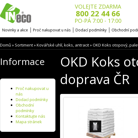
VOLEJTE ZDARMA
800 22 44 66
PO-PÁ 7:00 - 17:00
Novinky a akce
Proč nakupovat u nás
Dodací podmínky
Obchodní pod
Domů
Sortiment
Kovářské uhlí, koks, antracit
OKD Koks otopový, pale
»
»
»
OKD Koks oto
Informace
doprava ČR
Proč nakupovat u
nás
Dodací podmínky
Obchodní
podmínky
Kontaktujte nás
Mapa stránek