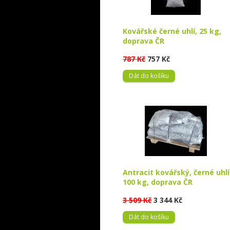
Kovářské černé uhlí, 25 kg,
doprava ČR
787 Kč
757 Kč
Dát do košíku
Antracit kovářský, černé uhlí
100 kg, doprava ČR
3 509 Kč
3 344 Kč
Dát do košíku