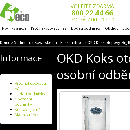
VOLEJTE ZDARMA
800 22 44 66
PO-PÁ 7:00 - 17:00
Novinky a akce
Proč nakupovat u nás
Dodací podmínky
Obchodní pod
Domů
Sortiment
Kovářské uhlí, koks, antracit
OKD Koks otopový, Big B
»
»
»
OKD Koks oto
Informace
osobní odbě
Proč nakupovat u
nás
Dodací podmínky
Obchodní
podmínky
Kontaktujte nás
Mapa stránek