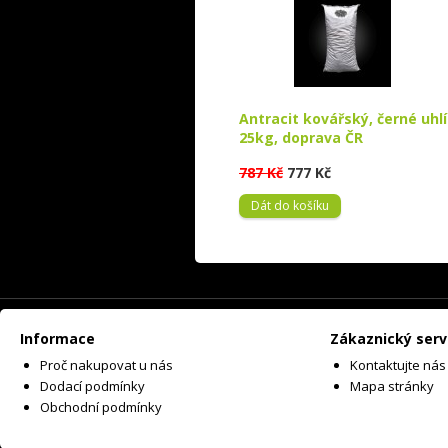
Antracit kovářský, černé uhlí
25kg, doprava ČR
787 Kč
777 Kč
Dát do košíku
Informace
Zákaznický serv
Proč nakupovat u nás
Kontaktujte nás
Dodací podmínky
Mapa stránky
Obchodní podmínky