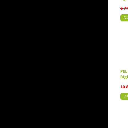
6 7
Dá
PEL
Big
10 
Dá