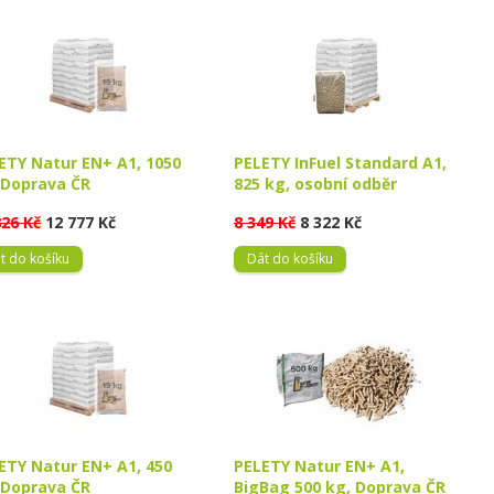
ETY Natur EN+ A1, 1050
PELETY InFuel Standard A1,
 Doprava ČR
825 kg, osobní odběr
826 Kč
12 777 Kč
8 349 Kč
8 322 Kč
t do košíku
Dát do košíku
ETY Natur EN+ A1, 450
PELETY Natur EN+ A1,
 Doprava ČR
BigBag 500 kg, Doprava ČR