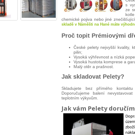
Česk
s vy
ze s
kotl
chemické pojiva nebo jiné znečišťující
skladě v Náměšti na Hané máte výhodně
Proč topit Prémiovými d
České pelety nejvyšší kvality,
pilin;
Vysoká výhřevnost a nízká popel
Vysoká hustota komprese a gar
Malý otěr a prašnost.
Jak skladovat Pelety?
Skladujete bez přímého kontaktu
Doporučujeme balení nevystavova
teplotním výkyvům.
Jak vám Pelety doručím
Dopr
územ
zbo
nákla