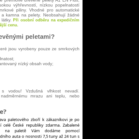
é prémiové dřevěné pelety A1 EN Plus,
sokou výhřevností, nízkou popelnatostí
mrkové piliny. Vhodné pro automatické
e a kamna na pelety. Neobsahují žádné
 látky.
Při osobní odběru na expedičním
jší cenu.
řevěnými peletami?
 které jsou vyrobeny pouze ze smrkových
natost;
antovaný nízký obsah vody;
 s vodou! Vzdušná vlhkost nevadí.
t nadměrnému mrazu ani teplu, nebo
e?
ava paletového zboří k zákazníkovi je po
í celé České republiky zdarma. Zabalené
ží na paletě Vám dodáme pomocí
dního auta o nosnosti 7,5 tuny až 24 tun s