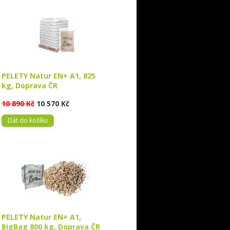
PELETY Natur EN+ A1, 825
kg, Doprava ČR
10 890 Kč
10 570 Kč
Dát do košíku
PELETY Natur EN+ A1,
BigBag 800 kg, Doprava ČR