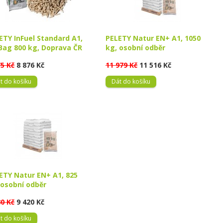
ETY InFuel Standard A1,
PELETY Natur EN+ A1, 1050
Bag 800 kg, Doprava ČR
kg, osobní odběr
75 Kč
8 876 Kč
11 979 Kč
11 516 Kč
t do košíku
Dát do košíku
ETY Natur EN+ A1, 825
 osobní odběr
80 Kč
9 420 Kč
t do košíku