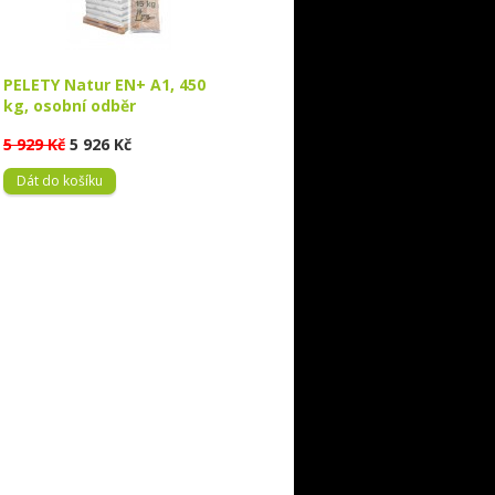
PELETY Natur EN+ A1, 450
kg, osobní odběr
5 929 Kč
5 926 Kč
Dát do košíku