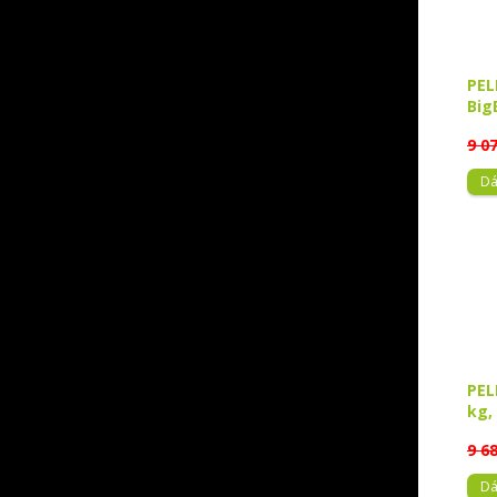
PEL
Big
9 0
Dá
PEL
kg,
9 6
Dá