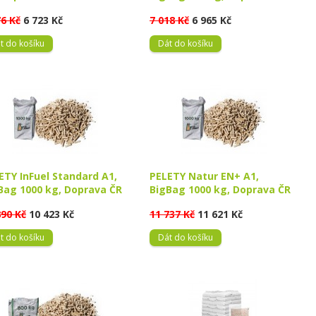
76 Kč
6 723 Kč
7 018 Kč
6 965 Kč
t do košíku
Dát do košíku
ETY InFuel Standard A1,
PELETY Natur EN+ A1,
Bag 1000 kg, Doprava ČR
BigBag 1000 kg, Doprava ČR
890 Kč
10 423 Kč
11 737 Kč
11 621 Kč
t do košíku
Dát do košíku