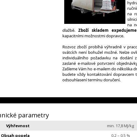
hydr
ruční
na r
silni
na n
dlažbě.
Zboží skladem expedujeme
kapacitními možnostmi dopravce.
Rozvoz zboží probíhá výhradně v praco
svátcích není bohužel možné. Nelze ovli
individuálního požadavku na dodání z
zaslané e-mailové potvrzení objednávk
Zašleme Vám ho e-mailem do několika dní
budete vždy kontaktování dopravcem t
odsouhlasení termínu doručení.
hnické parametry
Výhřevnost
min. 17,8 MJ/kg
Obsah popela
0,2 – 0,5 %