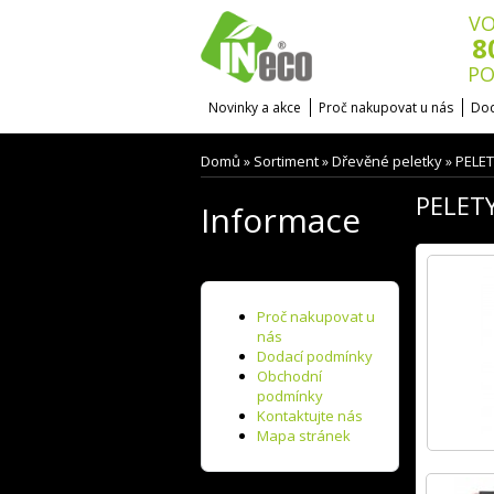
VO
8
PO
Novinky a akce
Proč nakupovat u nás
Dod
Domů
Sortiment
Dřevěné peletky
PELET
»
»
»
PELETY
Informace
Proč nakupovat u
nás
Dodací podmínky
Obchodní
podmínky
Kontaktujte nás
Mapa stránek