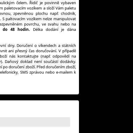
aulickým čelem. Řidič je povinně vybaven
m paletovacím vozíkem a složí Vám paletu
ovnou, zpevněnou plochu např. chodník,
ci. S paltovacím vozíkem nelze manipulovat
ezpevněném povrchu, ve svahu nebo na
 do 48 hodin.
Délka dodání je dána
vní dny. Doručení o víkendech a státních
vnit ani přesný čas doručování. V případě
boží nás kontaktujte (např. odpovědí na
y). Daňový doklad není součástí dodávky.
 po doručení zboží. Před doručením zboží,
elefonicky, SMS zprávou nebo e-mailem k