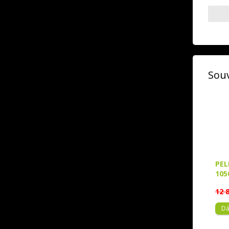
Souv
PEL
105
12 
Dá