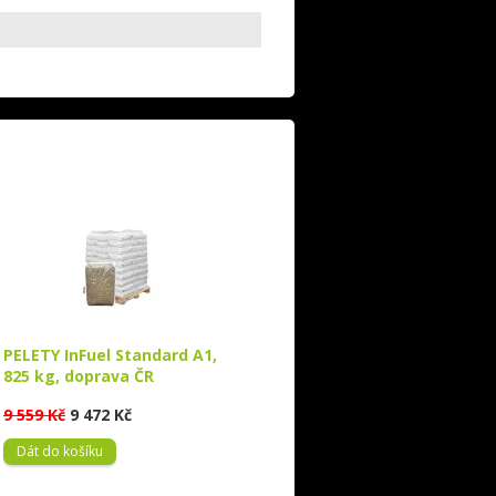
PELETY InFuel Standard A1,
825 kg, doprava ČR
9 559 Kč
9 472 Kč
Dát do košíku