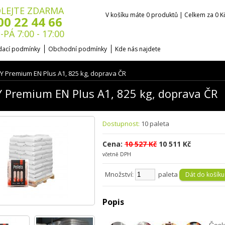
LEJTE ZDARMA
V košíku máte 0 produktů | Celkem za 0 K
00 22 44 66
-PÁ 7:00 - 17:00
ací podmínky
Obchodní podmínky
Kde nás najdete
Y Premium EN Plus A1, 825 kg, doprava ČR
 Premium EN Plus A1, 825 kg, doprava ČR
Dostupnost:
10 paleta
Cena:
10 527 Kč
10 511 Kč
včetně DPH
Množství:
paleta
Popis