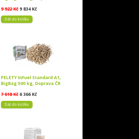
9 922 Kč
9 834 Kč
Dát do košíku
PELETY InFuel Standard A1,
BigBag 500 kg, Doprava ČR
7 018 Kč
6 366 Kč
Dát do košíku