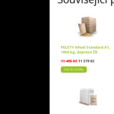
PELETY InFuel Standard A1,
1050 kg, doprava ČR
11 495 Kč
11 379 Kč
Dát do košíku