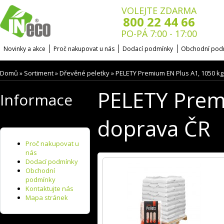
VOLEJTE ZDARMA
800 22 44 66
PO-PÁ 7:00 - 17:00
Novinky a akce
Proč nakupovat u nás
Dodací podmínky
Obchodní pod
Domů
Sortiment
Dřevěné peletky
PELETY Premium EN Plus A1, 1050 kg
»
»
»
PELETY Prem
Informace
doprava ČR
Proč nakupovat u
nás
Dodací podmínky
Obchodní
podmínky
Kontaktujte nás
Mapa stránek