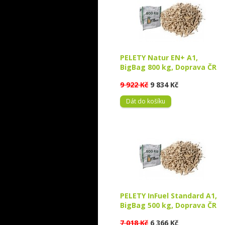
PELETY Natur EN+ A1,
BigBag 800 kg, Doprava ČR
9 922 Kč
9 834 Kč
Dát do košíku
PELETY InFuel Standard A1,
BigBag 500 kg, Doprava ČR
7 018 Kč
6 366 Kč