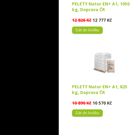
PELETY Natur EN+ A1, 1050
kg, Doprava ČR
12 826 Kč
12 777 Kč
Dát do košíku
PELETY Natur EN+ A1, 825
kg, Doprava ČR
10 890 Kč
10 570 Kč
Dát do košíku