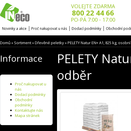
VOLEJTE ZDARMA
800 22 44 66
PO-PÁ 7:00 - 17:00
Novinky a akce
Proč nakupovat u nás
Dodací podmínky
Obchodní pod
Domů
Sortiment
Dřevěné peletky
PELETY Natur EN+ A1, 825 kg, osobní
»
»
»
PELETY Natur
Informace
odběr
Proč nakupovat u
nás
Dodací podmínky
Obchodní
podmínky
Kontaktujte nás
Mapa stránek