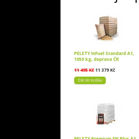
PELETY InFuel Standard A1,
1050 kg, doprava ČR
11 495 Kč
11 379 Kč
Dát do košíku
PELETY Premium EN Plus A1,