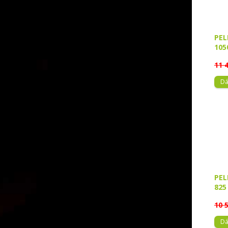
PEL
105
11 
Dá
PEL
825
10 
Dá