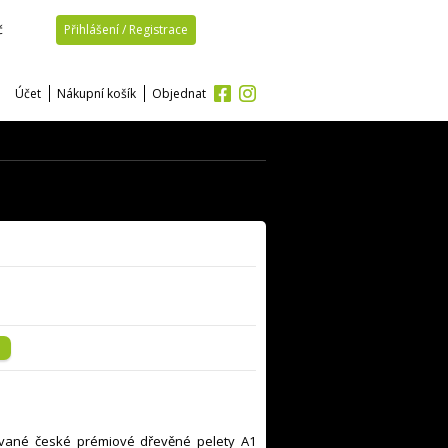
č
Přihlášení / Registrace
Účet
Nákupní košík
Objednat
ované české prémiové dřevěné pelety A1