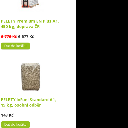
PELETY Premium EN Plus A1,
450 kg, doprava ČR
6 776 Kč
6 677 Kč
Dát do košíku
PELETY InFuel Standard A1,
15 kg, osobní odběr
143 Kč
Dát do košíku