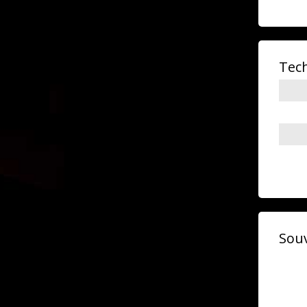
Tec
Souv