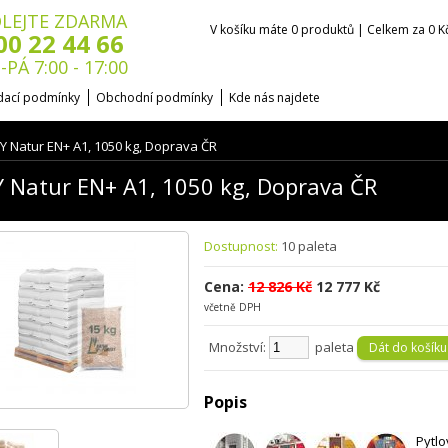
LEJTE ZDARMA
V košíku máte 0 produktů | Celkem za 0 K
00 22 44 66
-PÁ 7:00 - 17:00
ací podmínky
Obchodní podmínky
Kde nás najdete
Y Natur EN+ A1, 1050 kg, Doprava ČR
 Natur EN+ A1, 1050 kg, Doprava ČR
Dostupnost:
10 paleta
Cena:
12 826 Kč
12 777 Kč
včetně DPH
Množství:
paleta
Popis
Pytl