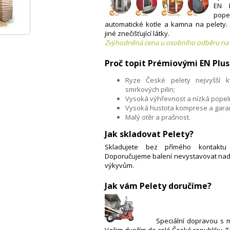
EN P
pope
automatické kotle a kamna na pelety.
jiné znečišťující látky.
Zvýhodněná cena u osobního odběru na 
Proč topit Prémiovými EN Plu
Ryze České pelety nejvyšší k
smrkových pilin;
Vysoká výhřevnost a nízká popel
Vysoká hustota komprese a gara
Malý otěr a prašnost.
Jak skladovat Pelety?
Skladujete bez přímého kontaktu
Doporučujeme balení nevystavovat nad
výkyvům.
Jak vám Pelety doručíme?
​Speciální dopravou s 