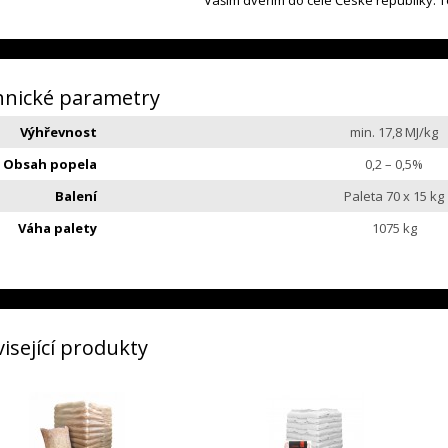
Vašim dveřím do celé České republiky. Te
hnické parametry
Výhřevnost
min. 17,8 MJ/kg
Obsah popela
0,2 – 0,5%
Balení
Paleta 70 x 15 kg
Váha palety
1075 kg
isející produkty