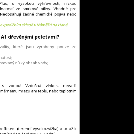
lus, s vysokou výhřevností, nízkou
lnatostí ze smrkové piliny. Vhodné pro
 Neobsahují žádné chemické pojiva nebo
expedičním skladě v Náměšti na Hané.
s A1 dřevěnými peletami?
vality, které jsou vyrobeny pouze ze
natost;
ntovaný nízký obsah vody;
 s vodou! Vzdušná vlhkost nevadí.
měrnému mrazu ani teplu, nebo teplotním
moffetem (terenní vysokozvižka) a to až k