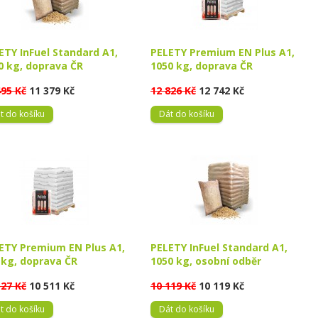
ETY InFuel Standard A1,
PELETY Premium EN Plus A1,
0 kg, doprava ČR
1050 kg, doprava ČR
495 Kč
11 379 Kč
12 826 Kč
12 742 Kč
t do košíku
Dát do košíku
ETY Premium EN Plus A1,
PELETY InFuel Standard A1,
 kg, doprava ČR
1050 kg, osobní odběr
527 Kč
10 511 Kč
10 119 Kč
10 119 Kč
t do košíku
Dát do košíku