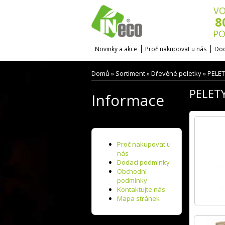
VO
8
PO
Novinky a akce
Proč nakupovat u nás
Dod
Domů
Sortiment
Dřevěné peletky
PELET
»
»
»
PELETY
Informace
Proč nakupovat u
nás
Dodací podmínky
Obchodní
podmínky
Kontaktujte nás
Mapa stránek