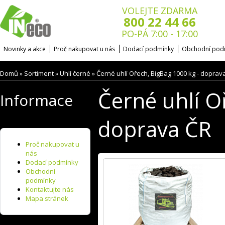
VOLEJTE ZDARMA
800 22 44 66
PO-PÁ 7:00 - 17:00
Novinky a akce
Proč nakupovat u nás
Dodací podmínky
Obchodní pod
Domů
Sortiment
Uhlí černé
Černé uhlí Ořech, BigBag 1000 kg - doprav
»
»
»
Černé uhlí O
Informace
doprava ČR
Proč nakupovat u
nás
Dodací podmínky
Obchodní
podmínky
Kontaktujte nás
Mapa stránek