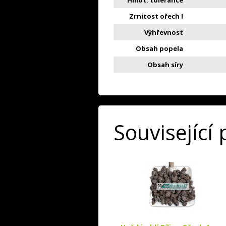
Hmot. tolerance
Zrnitost ořech I
Výhřevnost
Obsah popela
Obsah síry
Související