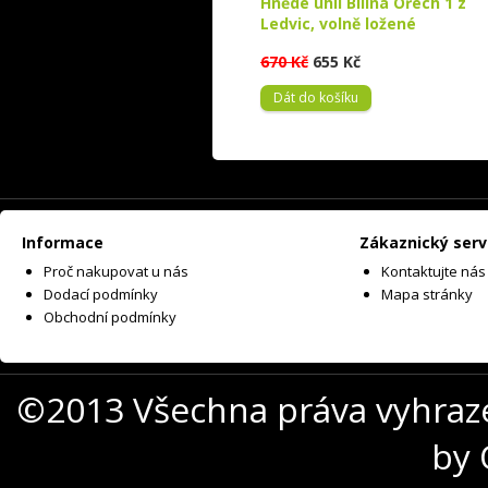
Hnědé uhlí Bílina Ořech 1 z
Ledvic, volně ložené
670 Kč
655 Kč
Dát do košíku
Informace
Zákaznický serv
Proč nakupovat u nás
Kontaktujte nás
Dodací podmínky
Mapa stránky
Obchodní podmínky
©2013 Všechna práva vyhraz
by 