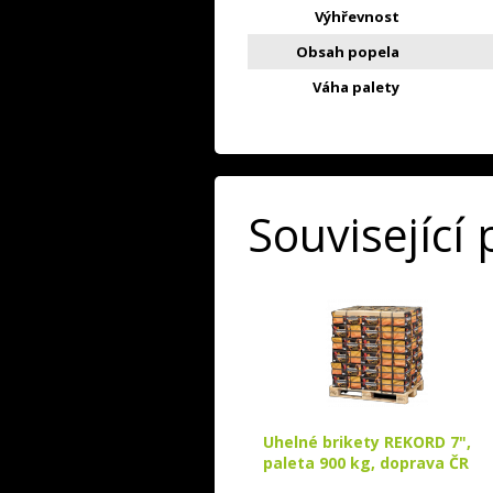
Výhřevnost
Obsah popela
Váha palety
Související
Uhelné brikety REKORD 7",
paleta 900 kg, doprava ČR