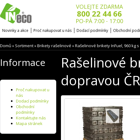
VOLEJTE ZDARMA
800 22 44 66
PO-PÁ 7:00 - 17:00
Novinky a akce
Proč nakupovat u nás
Dodací podmínky
Obchodní pod
Domů
Sortiment
Brikety rašelinové
Rašelinové brikety InFuel, 960 kg 
»
»
»
Rašelinové br
Informace
dopravou Č
Proč nakupovat u
nás
Dodací podmínky
Obchodní
podmínky
Kontaktujte nás
Mapa stránek