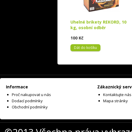
Uhelné brikety REKORD, 10
kg, osobní odběr
100 Kč
Dát do košíku
Informace
Zákaznický serv
Proč nakupovat u nás
Kontaktujte nás
Dodací podmínky
Mapa stránky
Obchodní podmínky
©2013 Všechna práva vyhraz